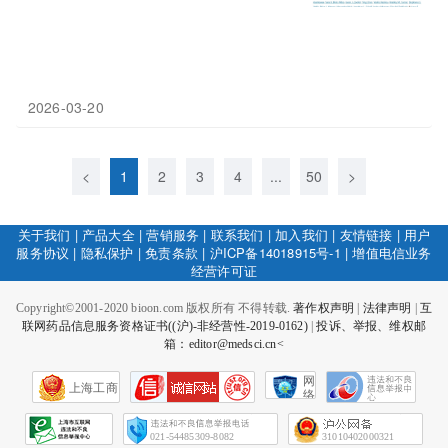
2026-03-20
<
1
2
3
4
...
50
>
关于我们
|
产品大全
|
营销服务
|
联系我们
|
加入我们
|
友情链接
|
用户
服务协议
|
隐私保护
|
免责条款
|
沪ICP备14018915号-1
|
增值电信业务
经营许可证
Copyright©2001-2020 bioon.com 版权所有 不得转载.
著作权声明
|
法律声明
|
互
联网药品信息服务资格证书((沪)-非经营性-2019-0162)
|
投诉、举报、维权邮
箱：editor@medsci.cn<
网
上海工商
络
社
会
征
021-54485309-8082
31010402000321