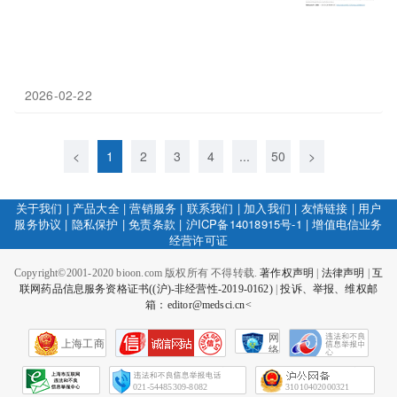
2026-02-22
<
1
2
3
4
...
50
>
关于我们
|
产品大全
|
营销服务
|
联系我们
|
加入我们
|
友情链接
|
用户
服务协议
|
隐私保护
|
免责条款
|
沪ICP备14018915号-1
|
增值电信业务
经营许可证
Copyright©2001-2020 bioon.com 版权所有 不得转载.
著作权声明
|
法律声明
|
互
联网药品信息服务资格证书((沪)-非经营性-2019-0162)
|
投诉、举报、维权邮
箱：editor@medsci.cn<
网
上海工商
络
社
会
征
021-54485309-8082
31010402000321