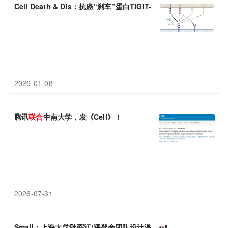
Cell Death & Dis：抗癌“刹车”蛋白TIGIT——
联合
治疗能否开启
2026-01-08
腾讯
联合
中南大学，发《Cell》！
2026-07-31
Small：上海大学耿弼江/潘登余团队设计温和NIR-II热疗
联合
异质