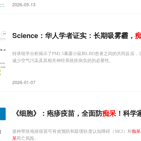
2026-05-13
Science：华人学者证实：长期吸雾霾，
转录组学分析揭示了PM2.5暴露小鼠和LBD患者之间的共同反应，
减少空气污染及其相关神经系统疾病负担的必要性。
2026-01-07
《细胞》：疱疹疫苗，全面防
痴呆
！科学
接种带状疱疹疫苗可有效预防和延缓轻度认知障碍（MCI）和
痴呆
呆
死亡风险。