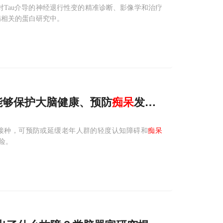
对Tau介导的神经退行性变的精准诊断、影像学和治疗
疾病相关的蛋白研究中。
，能够保护大脑健康、预防
痴呆
发生、减缓
痴呆
发
）接种，可预防或延缓老年人群的轻度认知障碍和
痴呆
险。