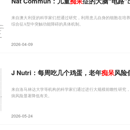
Nat Commun：儿童
痴呆
症的大脑“电路
来自澳大利亚的科学家们想通过研究，利用患儿自身的细胞在培
综合征A型中突触功能障碍的具体机制。
2026-04-09
J Nutri：每周吃几个鸡蛋，老年
痴呆
风险
来自洛马林达大学等机构的科学家们通过进行大规模前瞻性研究
病风险显著降低有关。
2026-05-24