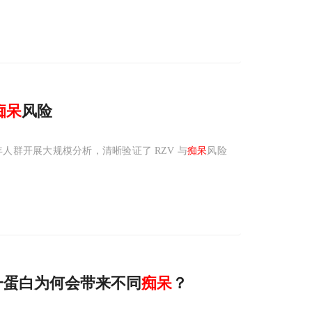
痴呆
风险
群开展大规模分析，清晰验证了 RZV 与
痴呆
风险
同一蛋白为何会带来不同
痴呆
？