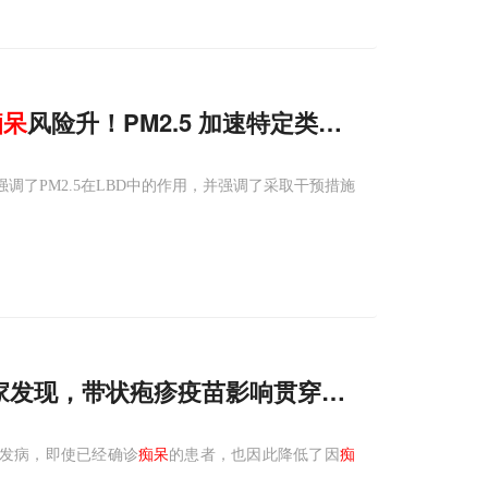
痴呆
风险升！PM2.5 加速特定类型
痴呆
发病
强调了PM2.5在LBD中的作用，并强调了采取干预措施
家发现，带状疱疹疫苗影响贯穿
痴呆
临床过程
发病，即使已经确诊
痴呆
的患者，也因此降低了因
痴