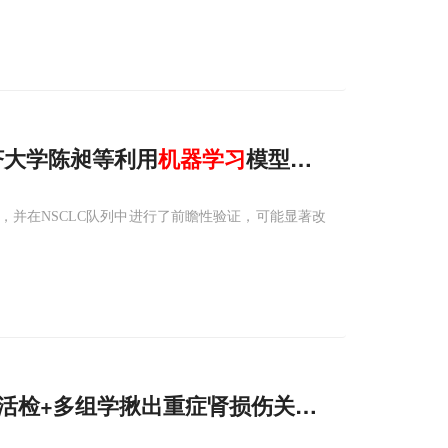
同济大学陈昶等利用
机器
学习
模型解锁其预测免疫
，并在NSCLC队列中进行了前瞻性验证，可能显著改
ts重磅：液体活检+多组学揪出重症肾损伤关键机制，
机器