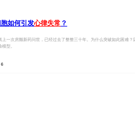
细胞如何引发
心律失常
？
离上一次房颤新药问世，已经过去了整整三十年。为什么突破如此困难？
验模型。
16