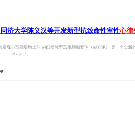
：同济大学陈义汉等开发新型抗致命性室性
心律
次发现心室肌细胞上的 α4β2烟碱型乙酰胆碱受体（nAChR） 是一个
——salvage-1。
26