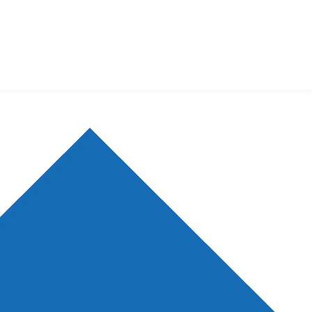
新会议
空中讲坛
点推荐
生物在线
登录
注册
生物谷APP