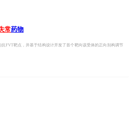
失常
药物
全新的抗FVT靶点，并基于结构设计开发了首个靶向该受体的正向别构调节