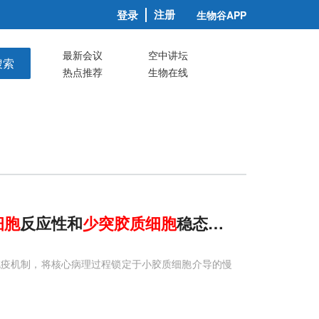
注册
登录
生物谷APP
最新会议
空中讲坛
搜索
热点推荐
生物在线
细胞
反应性和
少
突
胶质
细胞
稳态障碍
免疫机制，将核心病理过程锁定于小胶质细胞介导的慢