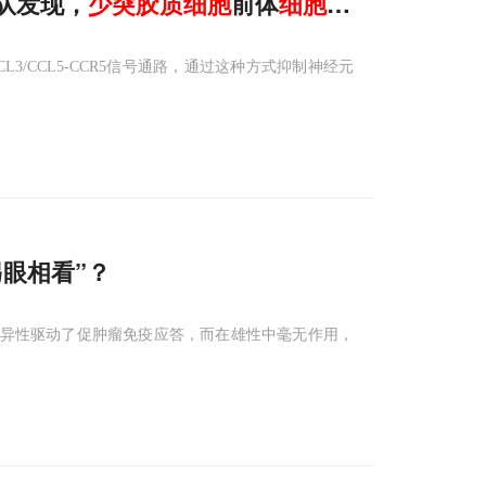
队发现，
少
突
胶质
细胞
前体
细胞
自噬受损，会
L3/CCL5-CCR5信号通路，通过这种方式抑制神经元
另眼相看”？
特异性驱动了促肿瘤免疫应答，而在雄性中毫无作用，