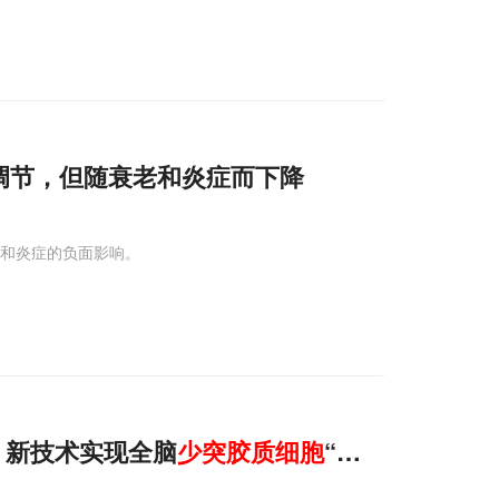
调节，但随衰老和炎症而下降
老和炎症的负面影响。
图：新技术实现全脑
少
突
胶质
细胞
“人口普查”，