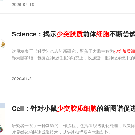
2026-04-16
Science：揭示
少
突
胶质
前体
细胞
不断尝
这项发表于《科学》杂志的新研究，聚焦于大脑中称为
少突胶质细
称为髓磷脂，包裹在神经细胞的轴突上，以加速中枢神经系统中的
2026-01-31
Cell：针对小鼠
少
突
胶质
细胞
的新图谱促
研究者开发了一种新颖的工作流程，包括组织透明化处理，以去
片显微镜的快速成像技术，以快速扫描所有大脑结构。