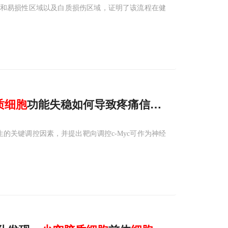
力和易损性区域以及白质损伤区域，证明了该流程在健
质
细胞
功能失稳如何导致疼痛信号异常传导
的关键调控因素，并提出靶向调控c-Myc可作为神经