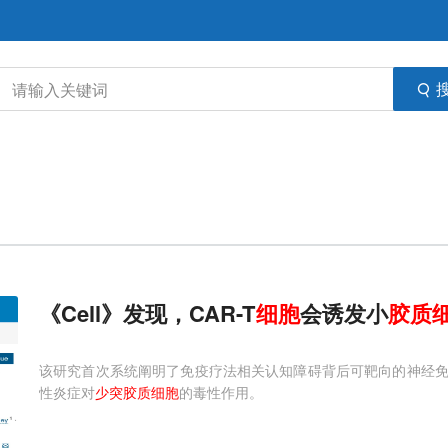
《Cell》发现，CAR-T
细胞
会诱发小
胶质
该研究首次系统阐明了免疫疗法相关认知障碍背后可靶向的神经
性炎症对
少突胶质细胞
的毒性作用。