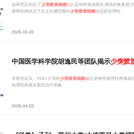
该研究识别出了
少突胶质细胞
在β-淀粉样斑块附近增强的恢复能
康和疾病状态下定义全脑范围内
少突胶质细胞
动态的实用性。
2026-02-26
中国医学科学院胡逸民等团队揭示
少
突
胶
本研究证实，PDK1介导的
少突胶质细胞
稳态是神经病理性疼痛发生
病理性疼痛全新的治疗策略。
2026-04-23