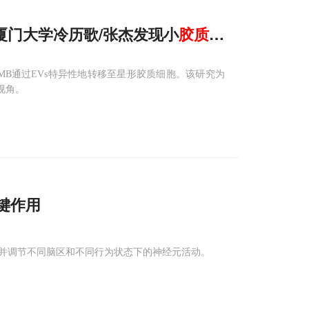
厦门大学冷历歌/张杰发现小
胶质
细胞
送出“急救
NMB通过EVs特异性地转移至星形胶质细胞。该研究为
视角。
键作用
并调节不同脑区和不同行为状态下的神经元活动。