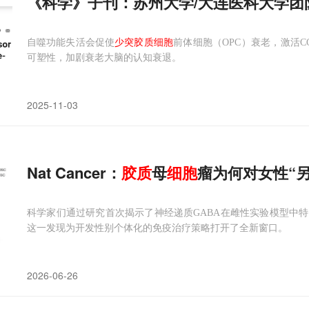
《科学》子刊：苏州大学/大连医科大学团
自噬功能失活会促使
少突胶质细胞
前体细胞（OPC）衰老，激活CC
可塑性，加剧衰老大脑的认知衰退。
2025-11-03
Nat Cancer：
胶质
母
细胞
瘤为何对女性“
科学家们通过研究首次揭示了神经递质GABA在雌性实验模型中
这一发现为开发性别个体化的免疫治疗策略打开了全新窗口。
2026-06-26