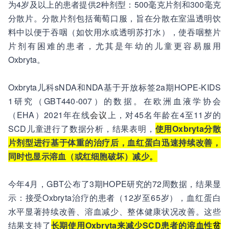
为4岁及以上的患者提供2种剂型：500毫克片剂和300毫克
分散片。分散片剂包括葡萄口服，旨在分散在室温透明饮
料中以便于吞咽（如饮用水或透明苏打水），使吞咽整片
片剂有困难的患者，尤其是年幼的儿童更容易服用
Oxbryta。
Oxbryta儿科sNDA和NDA基于开放标签2a期HOPE-KIDS
1研究（GBT440-007）的数据。在欧洲血液学协会
（EHA）2021年在线
会议
上，对45名年龄在4至11岁的
SCD儿童进行了数据分析，结果表明，
使用Oxbryta分散
片剂型进行基于体重的治疗后，血红蛋白迅速持续改善，
同时也显示溶血（或红细胞破坏）减少。
今年4月，GBT公布了3期HOPE研究的72周数据，结果显
示：接受Oxbryta治疗的患者（12岁至65岁），血红蛋白
水平显著持续改善、溶血减少、整体健康状况改善。这些
结果支持了
长期使用Oxbryta来减少SCD患者的溶血性
贫