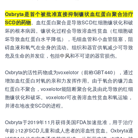
Oxbryta是首个被批准直接抑制镰状血红蛋白聚合治疗
SCD的药物
。血红蛋白聚合是导致SCD红细胞镰状化和破
坏的根本病因。镰状化过程会导致溶血性贫血（红细胞破
坏导致血红蛋白水平降低），毛细血管和小血管阻塞，阻
碍血液和氧气在全身的流动。组织和器官供氧减少可导致
危及生命的并发症，包括
中风
和不可逆的器官损伤。
Oxbryta的活性药物成为voxelotor（前称GBT440），通过
增加血红蛋白对氧的亲和力发挥作用。由于氧合的镰刀血
红蛋白不聚合，voxelotor能阻断聚合化及由此导致的红细
胞镰状化和破坏。voxelotor可改善溶血性贫血和氧运输，
并潜在地改变SCD的进程。
Oxbryta于2019年11月获得美国FDA加速批准，用于治疗
年龄≥12岁SCD儿童和成人患者的溶血性贫血。Oxbryta通