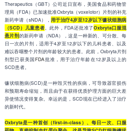
Therapeutics（GBT）公司近日宣布，美国食品和药物管
理局（FDA）已加速批准Oxbryta（voxelotor）片剂的补充
新药申请（sNDA），
用于治疗4岁至12岁以下镰状细胞病
（SCD）儿童患者
。此外，FDA还批准了
Oxbryta口服混
悬片剂
的新药申请（NDA），这是一种新的、可分散、每
日一次的片剂，适用于4岁至12岁以下的儿科患者、以及
难以吞咽整个片剂的年龄较大的患者。此前，Oxbryta片剂
剂型已获美国
FDA
批准，用于治疗年龄在12岁及以上的
SCD患者。
镰状细胞病(SCD)是一种毁灭性的疾病，可导致器官损伤
和预期寿命缩短，而且由于在获得优质护理方面的巨大差
异使情况变得复杂。幸运的是，SCD现在已经进入了治疗
的新时代。
Oxbryta是一种首创（first-in-class）、每日一次、口服
药物，直接抑制血红蛋白聚合，这是导致SCD红细胞镰状