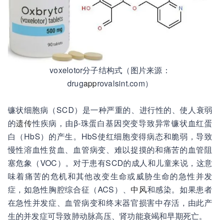
voxelotor分子结构式（图片来源：
drug
app
rovalsint.com）
镰状细胞病（SCD）是一种严重的、进行性的、使人衰弱
的
遗传
性疾病，由β-珠蛋白基因突变导致异常镰状血红蛋
白（HbS）的产生。HbS使红细胞变得病态和脆弱，导致
慢性溶血性贫血、血管病变、难以捉摸的和痛苦的血管阻
塞危象（VOC）。对于患有SCD的成人和儿童来说，这意
味着痛苦的危机和其他改变生命或威胁生命的急性并发
症，如急性胸腔综合征（ACS）、
中风
和感染。如果患者
在急性并发症、血管病变和终末器官损害中存活，由此产
生的并发症可导致肺动脉高压、肾功能衰竭和早期死亡。