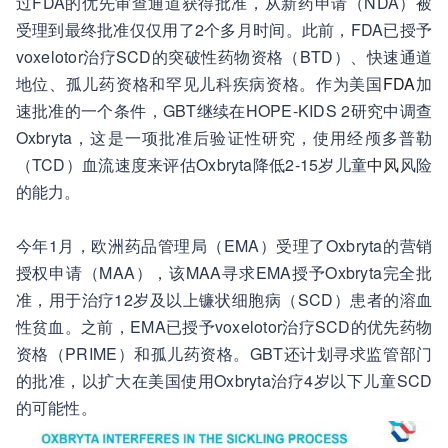
过FDA的优先审查通道获得批准，从新药申请（NDA）被
受理到最终批准仅仅用了2个多月时间。此前，FDA已授予
voxelotor治疗SCD的突破性药物资格（BTD）、快速通道
地位、孤儿药资格和罕见儿科疾病资格。作为美国
FDA
加
速批准的一个条件，GBT继续在HOPE-KIDS 2研究中调查
Oxbryta，这是一项批准后验证性研究，使用经颅多普勒
（TCD）血流速度来评估Oxbryta降低2-15岁儿童
中风
风险
的能力。
今年1月，欧洲药品管理局（EMA）受理了Oxbryta的营销
授权申请（MAA），该MAA寻求EMA授予Oxbryta完全批
准，用于治疗12岁及以上镰状细胞病（SCD）患者的溶血
性贫血。之前，EMA已授予voxelotor治疗SCD的优先药物
资格（PRIME）和孤儿药资格。GBT还计划寻求监管部门
的批准，以扩大在美国使用Oxbryta治疗4岁以下儿童SCD
的可能性。