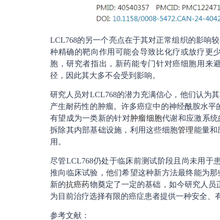
LCL768的另一个亮点在于其对正常组织的影
种精确的靶向作用可能会导致比化疗或放疗更
胞，研究者指出，新药能专门针对癌细胞用来
径，因此其大多不会受到影响。
研究人员对LCL768的潜力充满信心，他们认
产生耐药性的肿瘤。许多癌症中的神经酰胺水平的
有望成为一类新的针对
肿瘤细胞
代谢和应激系统的
拆除其内部基础设施，利用这些细胞
管理
能量和
用。
尽管LCL768仍处于临床前测试阶段且尚未用于
推向临床试验，他们希望这种新方法最终能为那
新的
抗癌药
物奠定了一定的基础，如今研究人员正
为目前治疗选择有限的癌症患者提供一种安全、
参考文献：