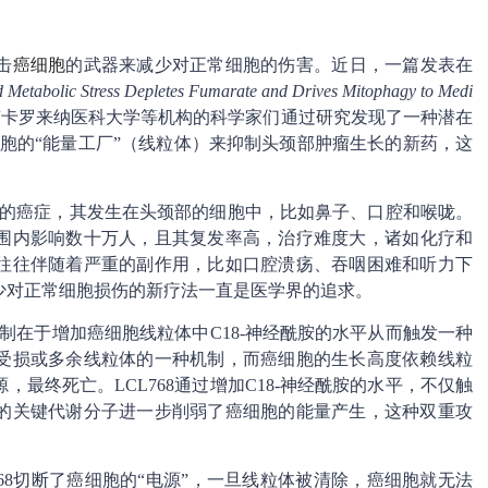
击
癌细胞
的武器来减少对正常细胞的伤害。近日，一篇发表在
Metabolic Stress Depletes Fumarate and Drives Mitophagy to Medi
南卡罗来纳医科大学等机构的科学家们通过研究发现了一种潜在
细胞的“能量工厂”（线粒体）来抑制头颈部肿瘤生长的新药，这
性的癌症，其发生在头颈部的细胞中，比如鼻子、口腔和喉咙。
围内影响数十万人，且其复发率高，治疗难度大，诸如化疗和
往往伴随着严重的副作用，比如口腔溃疡、吞咽困难和听力下
少对正常细胞损伤的新疗法一直是医学界的追求。
机制在于增加癌细胞线粒体中C18-神经酰胺的水平从而触发一种
受损或多余线粒体的一种机制，而癌细胞的生长高度依赖线粒
最终死亡。LCL768通过增加C18-神经酰胺的水平，不仅触
的关键代谢分子进一步削弱了癌细胞的能量产生，这种双重攻
LCL768切断了癌细胞的“电源”，一旦线粒体被清除，癌细胞就无法