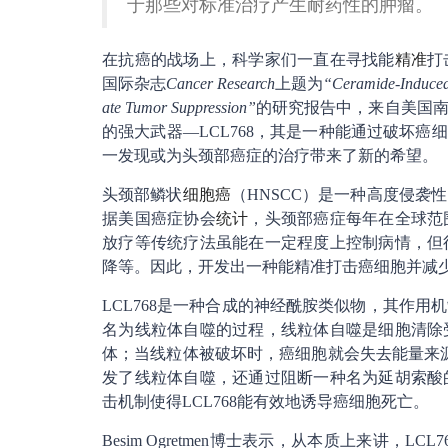
于那些对标准治疗产生耐药性的肿瘤。
在抗癌的战场上，科学家们一直在寻找能
精准
打
国际杂志
Cancer Research
上题为
“Ceramide-Induced 
ate Tumor Suppression”
的研究报告中，来自美国
的强大武器—LCL768，其是一种能通过破坏癌
一发现或为头颈部癌症的治疗带来了新的希望。
头颈部鳞状
细胞癌
（HNSCC）是一种高度侵袭
据美国癌症协会
统计
，头颈部癌症每年在全球范
放疗等传统疗法虽能在一定程度上控制病情，但
降等。因此，开发出一种能精准打击癌细胞并减
LCL768是一种合成的神经酰胺类似物，其作用
名为线粒体自噬的过程，线粒体自噬是细胞清除
体；当线粒体被破坏时，癌细胞就会失去能量来源，
发了线粒体自噬，还通过阻断一种名为延胡索酸
击机制使得LCL768能有效地诱导癌细胞死亡。
Besim Ogretmen博士表示，从本质上来讲，