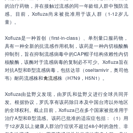
的治疗药物，并在接触过流感的同一年龄组人群中预防流
感。目前，Xofluza尚未被批准用于该人群（1-12岁儿
童）
。
Xofluza是一种首创（first-in-class）、单剂量口服药物，
具有一种全新的抗流感作用机制，该药是一种内切核酸酶
抑制剂，旨在抑制流感病毒中的CAP帽子结构依赖性内切
核酸酶，该酶对于流感病毒的复制必不可少。Xofluza旨在
对抗A型和B型流感病毒，包括达菲（oseltamivir，奥司他
韦）耐药流感株和
禽流感
株（H7N9，H5N1）。
Xofluza由盐野义发现，由罗氏和盐野义进行全球共同开
发。根据协议，罗氏享有该药除日本及中国台湾以外地区
的全球权利。截止目前，Xofluza已在多个国家被批准用于
治疗A型和B型流感。该药已批准的适应症包括：（1）用
于12岁及以上健康人群治疗症状不超过48小时的急性、非