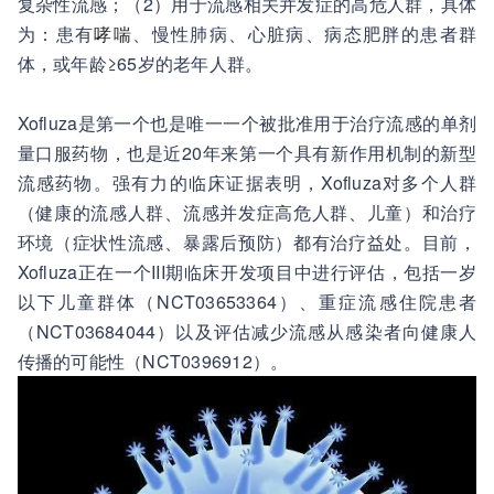
复杂性流感；（2）用于流感相关并发症的高危人群，具体
为：患有
哮喘
、慢性肺病、心脏病、病态肥胖的患者群
体，或年龄≥65岁的老年人群。
Xofluza是第一个也是唯一一个被批准用于治疗流感的单剂
量口服药物，也是近20年来第一个具有新作用机制的新型
流感药物。强有力的临床证据表明，Xofluza对多个人群
（健康的流感人群、流感并发症高危人群、儿童）和治疗
环境（症状性流感、暴露后预防）都有治疗益处。目前，
Xofluza正在一个III期临床开发项目中进行评估，包括一岁
以下儿童群体（NCT03653364）、重症流感住院患者
（NCT03684044）以及评估减少流感从感染者向健康人
传播的可能性（NCT0396912）。