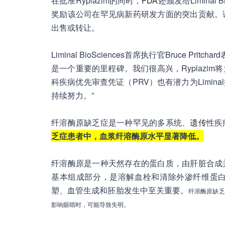
在批准Ryplazim的同时，
FDA
还颁发给Limina
奖励该公司在罕见病新药研发方面的突出贡献。
出售或转让。
Liminal BioSciences首席执行官Bruce P
是一个重要的里程碑。我们很高兴，Ryplazi
科疾病优先审查凭证（PRV）也有潜力为Limi
持续努力。”
纤溶酶原缺乏症是一种罕见的多系统、
遗传
性疾
乏症患者中，血浆纤溶酶原水平显著降低。
纤溶酶原是一种天然存在的蛋白质，由肝脏合成
基本组成部分，是溶解血栓和清除外渗纤维蛋
塑、血管生成和胚胎发生中至关重要。
纤溶酶原缺乏
影响眼睛时，可能导致失明。