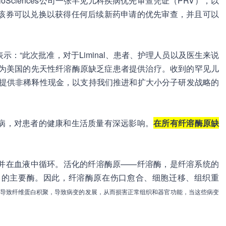
l BioSciences公司一张罕见儿科疾病优先审查凭证（PRV），以
该券可以兑换以获得任何后续新药申请的优先审查，并且可以
ritchard表示：“此次批准，对于Liminal、患者、护理人员以及医生来说
m将为美国的先天性纤溶酶原缺乏症患者提供治疗。收到的罕见儿
nal提供非稀释性现金，以支持我们推进和扩大小分子研发战略的
病，对患者的健康和生活质量有深远影响。
在所有纤溶酶原缺
并在血液中循环。活化的纤溶酶原——纤溶酶，是纤溶系统的
白的主要酶。因此，纤溶酶原在伤口愈合、细胞迁移、组织重
导致纤维蛋白积聚，导致病变的发展，从而损害正常组织和器官功能，当这些病变