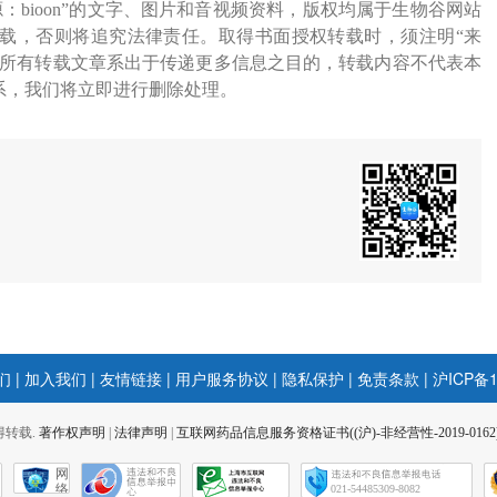
源：bioon”的文字、图片和音视频资料，版权均属于生物谷网站
载，否则将追究法律责任。取得书面授权转载时，须注明“来
网所有转载文章系出于传递更多信息之目的，转载内容不代表本
系，我们将立即进行删除处理。
们
|
加入我们
|
友情链接
|
用户服务协议
|
隐私保护
|
免责条款
|
沪ICP备1
 不得转载.
著作权声明
|
法律声明
|
互联网药品信息服务资格证书((沪)-非经营性-2019-0162
网
络
021-54485309-8082