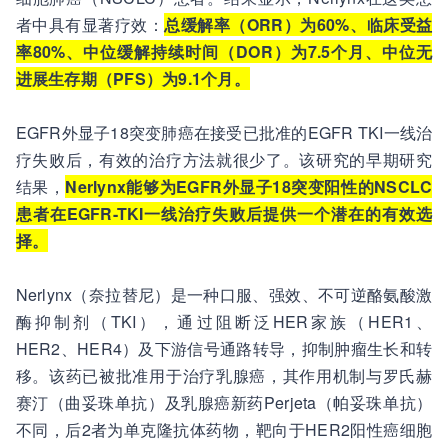
者中具有显著疗效：
总缓解率（ORR）为60%、临床受益
率80%、中位缓解持续时间（DOR）为7.5个月、中位无
进展生存期（PFS）为9.1个月。
EGFR外显子18突变肺癌在接受已批准的EGFR TKI一线治
疗失败后，有效的治疗方法就很少了。该研究的早期研究
结果，
Nerlynx能够为EGFR外显子18突变阳性的NSCLC
患者在EGFR-TKI一线治疗失败后提供一个潜在的有效选
择。
Nerlynx（奈拉替尼）是一种口服、强效、不可逆酪氨酸激
酶抑制剂（TKI），通过阻断泛HER家族（HER1、
HER2、HER4）及下游信号通路转导，抑制肿瘤生长和转
移。该药已被批准用于治疗乳腺癌，其作用机制与罗氏赫
赛汀（曲妥珠单抗）及乳腺癌新药Perjeta（帕妥珠单抗）
不同，后2者为单克隆抗体药物，靶向于HER2阳性癌细胞