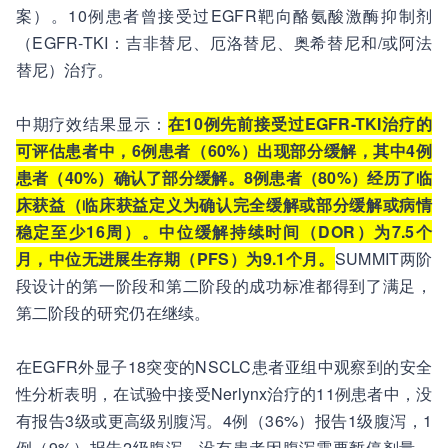
案）。10例患者曾接受过EGFR靶向酪氨酸激酶抑制剂
（EGFR-TKI：吉非替尼、厄洛替尼、奥希替尼和/或阿法
替尼）治疗。
中期疗效结果显示：
在10例先前接受过EGFR-TKI治疗的
可评估患者中，6例患者（60%）出现部分缓解，其中4例
患者（40%）确认了部分缓解。
8例患者（80%）经历了临
床获益（临床获益定义为确认完全缓解或部分缓解或病情
稳定至少16周）。中位缓解持续时间（DOR）为7.5个
月，中位无进展生存期（PFS）为9.1个月。
SUMMIT两阶
段设计的第一阶段和第二阶段的成功标准都得到了满足，
第二阶段的研究仍在继续。
在EGFR外显子18突变的NSCLC患者亚组中观察到的安全
性分析表明，在试验中接受Nerlynx治疗的11例患者中，没
有报告3级或更高级别腹泻。4例（36%）报告1级腹泻，1
例（9%）报告2级腹泻。没有患者因腹泻需要暂停剂量、