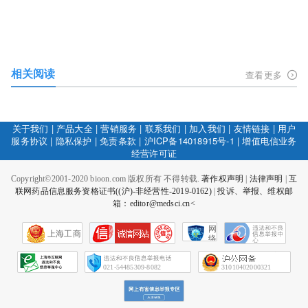
相关阅读
查看更多
关于我们
|
产品大全
|
营销服务
|
联系我们
|
加入我们
|
友情链接
|
用户
服务协议
|
隐私保护
|
免责条款
|
沪ICP备14018915号-1
|
增值电信业务
经营许可证
Copyright©2001-2020 bioon.com 版权所有 不得转载.
著作权声明
|
法律声明
|
互
联网药品信息服务资格证书((沪)-非经营性-2019-0162)
|
投诉、举报、维权邮
箱：editor@medsci.cn<
网
上海工商
络
社
会
征
021-54485309-8082
31010402000321
信
网