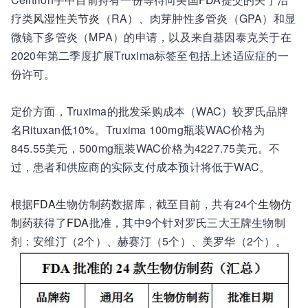
疗类
风湿性关节炎
（RA）、肉芽肿性多管炎（GPA）和显
微镜下多管炎（MPA）的申请，以及来自基因泰克关于在
2020年第二季度扩展Truxima标签至包括上述适应症的一
份许可。
定价方面，Truxima的批发采购成本（WAC）较罗氏品牌
名Rituxan低10%。Truxima 100mg瓶装WAC价格为
845.55美元，500mg瓶装WAC价格为4227.75美元。不
过，患者和供应商的实际支付成本预计将低于WAC。
根据
FDA
生物仿制药数据库，截至目前，共有24个
生物仿
制药
获得了
FDA
批准，其中9个针对罗氏三大王牌生物制
剂：安维汀（2个）、赫赛汀（5个）、美罗华（2个）。