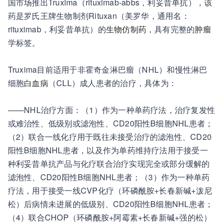
国市场推出Truxima（rituximab-abbs，利妥昔单抗），该
药是罗氏王牌生物制剂Rituxan（美罗华，通用名：
rituximab，利妥昔单抗）的
生物仿制药
，具有完整的
肿瘤
学标签。
Truxima目前适用于非霍奇金淋巴瘤（NHL）和慢性淋巴
细胞
白血病
（CLL）成人患者的治疗，具体为：
——NHL治疗方面：
（1）作为一种单药疗法，治疗复发性
或难治性、低级别或滤泡性、CD20阳性B细胞NHL患者；
（2）联合一线化疗用于既往未接受治疗的滤泡性、CD20
阳性B细胞NHL患者，以及作为单药维持疗法用于接受一
种利妥昔单抗产品与化疗联合治疗实现完全或部分缓解的
滤泡性、CD20阳性B细胞NHL患者；（3）作为一种单药
疗法，用于接受一线CVP化疗（环磷酰胺+长春新碱+泼尼
松）后病情未进展的低级别、CD20阳性B细胞NHL患者；
（4）联合CHOP（环磷酰胺+阿霉素+长春新碱+强的松）