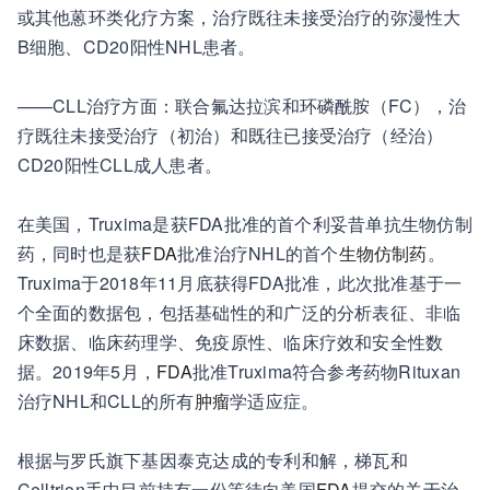
或其他蒽环类化疗方案，治疗既往未接受治疗的弥漫性大
B细胞、CD20阳性NHL患者。
——CLL治疗方面：
联合氟达拉滨和环磷酰胺（FC），治
疗既往未接受治疗（初治）和既往已接受治疗（经治）
CD20阳性CLL成人患者。
在美国，Truxima是获FDA批准的首个利妥昔单抗生物仿制
药，同时也是获
FDA
批准治疗NHL的首个
生物仿制药
。
Truxima于2018年11月底获得FDA批准，此次批准基于一
个全面的数据包，包括基础性的和广泛的分析表征、非临
床数据、临床药理学、免疫原性、临床疗效和安全性数
据。2019年5月，
FDA
批准Truxima符合参考药物Rituxan
治疗NHL和CLL的所有
肿瘤
学适应症。
根据与罗氏旗下基因泰克达成的专利和解，梯瓦和
Celltrion手中目前持有一份等待向美国
FDA
提交的关于治