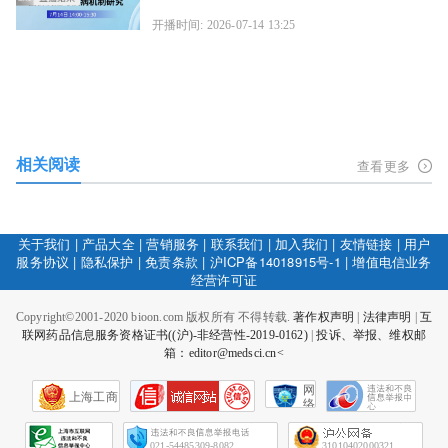
开播时间: 2026-07-14 13:25
相关阅读
查看更多
关于我们
|
产品大全
|
营销服务
|
联系我们
|
加入我们
|
友情链接
|
用户
服务协议
|
隐私保护
|
免责条款
|
沪ICP备14018915号-1
|
增值电信业务
经营许可证
Copyright©2001-2020 bioon.com 版权所有 不得转载.
著作权声明
|
法律声明
|
互
联网药品信息服务资格证书((沪)-非经营性-2019-0162)
|
投诉、举报、维权邮
箱：editor@medsci.cn<
网
上海工商
络
社
会
征
021-54485309-8082
31010402000321