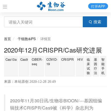
打开APP
搜索
首页
干细胞&iPS
详情页
2020年12月CRISPR/Cas研究进展
Cas13a
Cas9
CiBER-
COVID-
CRISPR
HIV
临
基
智
seq
19
床
因
能
试
疗
手
验
法
机
来源：本站原创 2020-12-28 20:49
2020年11月30日讯/生物谷BIOON/---基因组编
辑技术CRISPR/Cas9被《科学》杂志列为