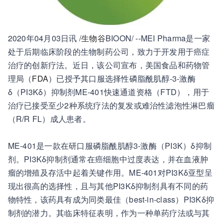
2020年04月03日讯 /
生物谷
BIOON/ --MEI Pharma是一家
处于后期临床阶段的生物制药公司，致力于开发用于癌症
治疗的创新疗法。近日，该公司宣布，美国食品和药物管
理局（
FDA
）已授予其口服选择性磷脂酰肌醇-3-激酶
δ（PI3Kδ）抑制剂ME-401快速通道资格（FTD），用于
治疗已接受至少2种系统疗法的复发或难治性滤泡性淋巴瘤
（R/R FL）成人患者。
ME-401是一款在研口服磷脂酰肌醇3-激酶（PI3K）δ抑制
剂。PI3Kδ抑制剂通常在癌细胞中过度表达，并在血液肿
瘤的增殖及存活中起着关键作用。ME-401对PI3Kδ亚型呈
现出很高的选择性，且与其他PI3Kδ抑制剂具有不同的药
物特性，该药具有成为同类最佳（best-in-class）PI3Kδ抑
制剂的潜力。其临床特征表明，作为一种单药疗法或与其