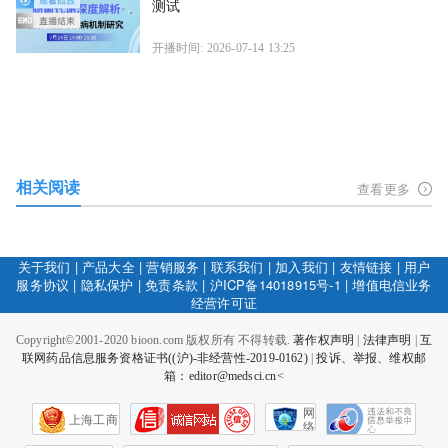
测试
开播时间: 2026-07-14 13:25
相关阅读
查看更多
关于我们
|
产品大全
|
营销服务
|
联系我们
|
加入我们
|
友情链接
|
用户
服务协议
|
隐私保护
|
免责条款
|
沪ICP备14018915号-1
|
增值电信业务
经营许可证
Copyright©2001-2020 bioon.com 版权所有 不得转载.
著作权声明
|
法律声明
|
互
联网药品信息服务资格证书((沪)-非经营性-2019-0162)
|
投诉、举报、维权邮
箱：editor@medsci.cn<
网
上海工商
络
社