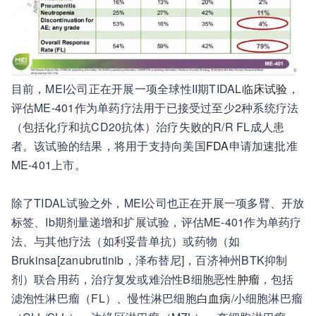
目前，MEI公司正在开展一项全球性II期TIDAL
临床试验
，
评估ME-401作为单药疗法用于已接受过至少2种系统疗法
（包括化疗和抗CD20抗体）治疗失败的R/R FL成人患
者。该试验的结果，将用于支持向美国
FDA
申请加速批准
ME-401上市。
除了TIDAL试验之外，MEI公司也正在开展一项多臂、开放
标签、Ib期剂量递增和扩展试验，评估ME-401作为单药疗
法、与其他疗法（如利妥昔单抗）或药物（如
Brukinsa[zanubrutinib，泽布替尼]，百济神州BTK抑制
剂）联合用药，治疗复发或难治性B细胞恶性
肿瘤
，包括
滤泡性淋巴瘤（FL）、慢性淋巴细胞
白血病
/小细胞淋巴瘤