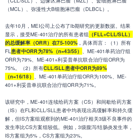
（CLL/SLL）、边缘区淋巴瘤（MZL）、套细胞淋巴瘤
（MCL）、弥漫性大B细胞淋巴瘤（DLBCL）。
去年10月，MEI公司上公布了Ib期研究的更新数据。结果
显示，接受ME-401治疗的所有患者组
（FLL+CLL/SLL）
的总缓解率（ORR）在75-100%
，具体而言：（1）所有
FL
患者中ORR为78%（n=43/55）
、ME-401单药治疗组
ORR为79%、ME-401+利妥昔单抗联合治疗组ORR为
75%。（2）所有
CLL/SLL患者中ORR为89%
（n=16/18）
、ME-401单药治疗组ORR为100%、ME-
401+利妥昔单抗联合治疗组ORR为71%。
该研究中，ME-401连续给药方案（CS）和间歇给药方案
（IS）在FL和CLL/SLL患者中均表现出高缓解率和持久缓
解，但IS方案组观察到的ME-401治疗相关3级不良事件的
发生率比CS方案组较低。例如，3级腹泻/结肠炎发生率，
IS方案组为5%，CS方案组为23%。