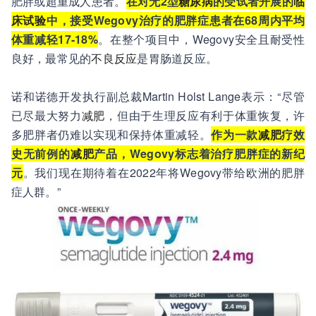
肥胖或超重成人患者。
在对无2型
糖尿病
的受试者开展的
临
床试验
中，接受Wegovy治疗的肥胖症患者在68周内平均
体重减轻17-18%
。在整个项目中，Wegovy安全且耐受性
良好，最常见的
不良反应
是胃肠道反应。
诺和诺德开发执行副总裁Martin Holst Lange表示：“尽管
已尽最大努力
减肥
，但由于生理反应有利于体重恢复，许
多肥胖者仍难以实现和保持体重减轻。
作为一款
减肥
疗效
史无前例的
减肥
产品，Wegovy标志着治疗肥胖症的新纪
元
。我们现在期待着在2022年将Wegovy带给欧洲的肥胖
症人群。”