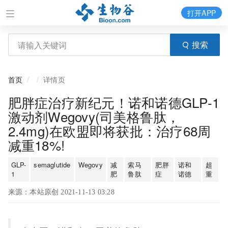
打开APP
搜索
首页
详情页
肥胖症治疗新纪元！诺和诺德GLP-1
激动剂Wegovy(司美格鲁肽，
2.4mg)在欧盟即将获批：治疗68周
减重18%!
GLP-
semaglutide
Wegovy
减
索马
肥胖
诺和
超
1
肥
鲁肽
症
诺德
重
来源：本站原创 2021-11-13 03:28