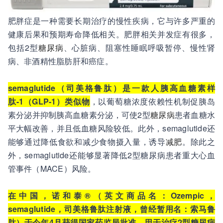
肥胖症是一种需要长期治疗的慢性疾病，它与许多严重的
健康后果和预期寿命降低相关。肥胖相关并发症有很多，
包括2型
糖尿病
、心脏病、阻塞性睡眠呼吸暂停、慢性肾
病、非酒精性脂肪肝和癌症。
semaglutide（司美格鲁肽）是一款人胰高血糖素样
肽-1（GLP-1）类似物
，以葡萄糖浓度依赖性机制促胰岛
素分泌并抑制胰高血糖素分泌，可使2型
糖尿病
患者血糖水
平大幅改善，并且低血糖风险较低。此外，semaglutide还
能够通过降低食欲和减少食物摄入量，诱导
减肥
。除此之
外，semaglutide还能够显著降低2型糖尿病患者重大心血
管事件（MACE）风险。
在中国，诺和泰®（英文商品名：Ozempic，
semaglutide，司美格鲁肽注射液，曾经暂用名：索马鲁
肽）于今年4月获得国家药监局批准，用于治疗2型糖尿病