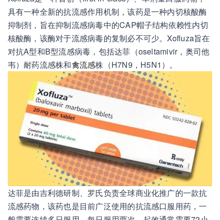
具有一种全新的抗流感作用机制，该药是一种内切核酸酶
抑制剂，旨在抑制流感病毒中的CAP帽子结构依赖性内切
核酸酶，该酶对于流感病毒的复制必不可少。Xofluza旨在
对抗A型和B型流感病毒，包括达菲（oseltamivir，奥司他
韦）耐药流感株和
禽流感
株（H7N9，H5N1）。
达菲是由吉利德研制、罗氏负责全球商业化推广的一款抗
流感药物，该药也是目前广泛使用的抗流感口服用药，一
般需要连续多日服用，每日服用两次，起效通常需要72小