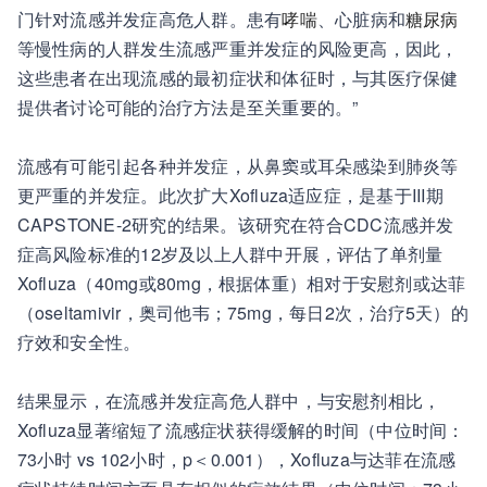
门针对流感并发症高危人群。患有
哮喘
、心脏病和
糖尿病
等慢性病的人群发生流感严重并发症的风险更高，因此，
这些患者在出现流感的最初症状和体征时，与其医疗保健
提供者讨论可能的治疗方法是至关重要的。”
流感有可能引起各种并发症，从鼻窦或耳朵感染到肺炎等
更严重的并发症。此次扩大Xofluza适应症，是基于III期
CAPSTONE-2研究的结果。该研究在符合CDC流感并发
症高风险标准的12岁及以上人群中开展，评估了单剂量
Xofluza（40mg或80mg，根据体重）相对于安慰剂或达菲
（oseltamivir，奥司他韦；75mg，每日2次，治疗5天）的
疗效和安全性。
结果显示，在流感并发症高危人群中，与安慰剂相比，
Xofluza显著缩短了流感症状获得缓解的时间（中位时间：
73小时 vs 102小时，p＜0.001），Xofluza与达菲在流感