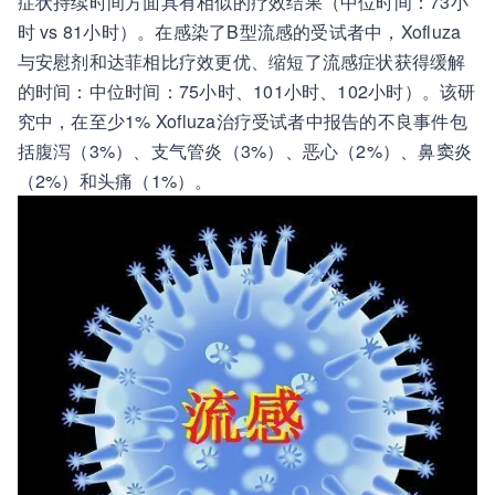
症状持续时间方面具有相似的疗效结果（中位时间：73小
时 vs 81小时）。在感染了B型流感的受试者中，Xofluza
与安慰剂和达菲相比疗效更优、缩短了流感症状获得缓解
的时间：中位时间：75小时、101小时、102小时）。该研
究中，在至少1% Xofluza治疗受试者中报告的不良事件包
括腹泻（3%）、支气管炎（3%）、恶心（2%）、鼻窦炎
（2%）和头痛（1%）。