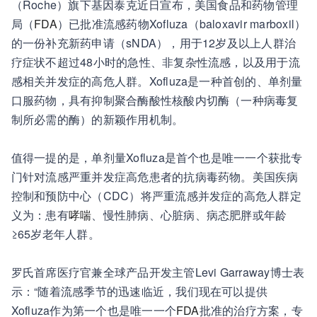
（Roche）旗下基因泰克近日宣布，美国食品和药物管理
局（
FDA
）已批准流感药物Xofluza（baloxavir marboxil）
的一份补充新药申请（sNDA），用于12岁及以上人群治
疗症状不超过48小时的急性、非复杂性流感，以及用于流
感相关并发症的高危人群。Xofluza是一种首创的、单剂量
口服药物，具有抑制聚合酶酸性核酸内切酶（一种病毒复
制所必需的酶）的新颖作用机制。
值得一提的是，单剂量Xofluza是首个也是唯一一个获批专
门针对流感严重并发症高危患者的抗病毒药物。美国疾病
控制和预防中心（CDC）将严重流感并发症的高危人群定
义为：患有
哮喘
、慢性肺病、心脏病、病态肥胖或年龄
≥65岁老年人群。
罗氏首席医疗官兼全球产品开发主管Levi Garraway博士表
示：“随着流感季节的迅速临近，我们现在可以提供
Xofluza作为第一个也是唯一一个
FDA
批准的治疗方案，专