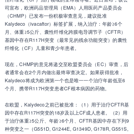
司宣布，欧洲药品管理局（EMA）人用医药产品委员会
（CHMP）已发布一份积极审查意见，建议批准
Kalydeco（ivacaftor）标签扩展，纳入治疗：年龄≥6个
月、体重≥5公斤、囊性纤维化跨膜电导调节子（CFTR）
基因中存在R117H突变（最常见的残余功能突变）的囊性
纤维化（CF）儿童和青少年患者。
现在，CHMP的意见将递交至欧盟委员会（EC）审查，后
者通常会在2个月内做出最终审查决定。如果获得批准，
Kalydeco将成为欧洲第一个也是唯一一个治疗年龄低至6
个月、携带R117H突变患者CF根本病因的药物。
在欧盟，Kalydeco之前已被批准：（1）用于治疗CFTR基
因中存在R117H突变的18岁及以上CF成人患者。（2）用
于治疗体重≥5公斤、年龄≥6个月、CFTR基因中存在下列9
种突变之一（G551D, G1244E, G1349D, G178R, G551S,