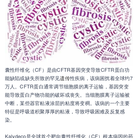
囊性纤维化（CF）是由CFTR基因突变导致CFTR蛋白功
能缺陷或缺失所致的罕见
遗传
性疾病，该病困扰着全球约7
万人。CFTR蛋白通常调节细胞膜的离子运输，基因突变
能导致蛋白产物功能的破坏或丧失。当细胞膜离子运输被
中断，某些器官粘液涂层的粘度将变稠。该病的一个主要
特征是呼吸道积聚厚厚的粘液，导致呼吸困难及反复感
染。
Kalydeco是全球首个靶向囊性纤维化（CF）根本病因的药