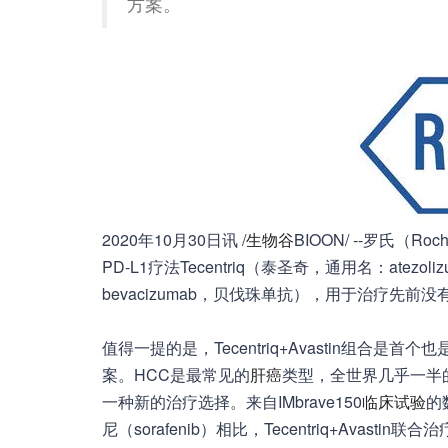
方案。
2020年10月30日讯 /
生物谷
BIOON/ --罗氏
PD-L1疗法Tecentriq（泰圣奇，通用名：atez
bevacizumab，贝伐珠单抗），用于治疗先
值得一提的是，Tecentriq+Avastin组合
案。HCC是最常见的
肝癌
类型，全世界几乎一半
一种新的治疗选择。来自IMbrave150
临床试验
的
尼（sorafenib）相比，Tecentriq+Ava