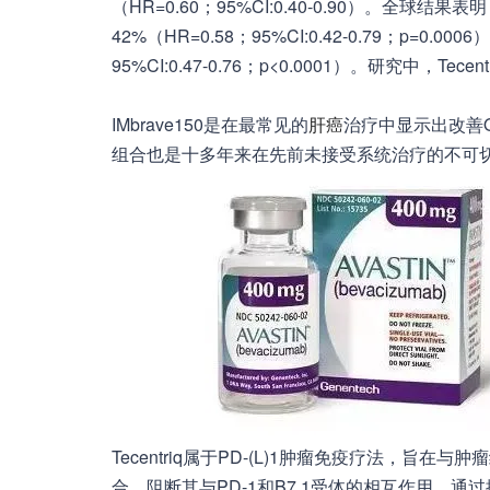
（HR=0.60；95%CI:0.40-0.90）。全球结果
42%（HR=0.58；95%CI:0.42-0.79；p=0
95%CI:0.47-0.76；p<0.0001）。研究中，Te
IMbrave150是在最常见的
肝癌
治疗中显示出改善OS和
组合也是十多年来在先前未接受系统治疗的不可
Tecentriq属于PD-(L)1肿瘤免疫疗法，旨在与肿
合，阻断其与PD-1和B7.1受体的相互作用。通过抑