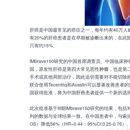
肝癌是中国最常见的癌症之一，每年约有40万人确
有20%的肝癌患者是在早期被
诊断
出来的，在此
只有约15%。
IMbrave150研究的中国首席调查员、中国临
国，原发性肝癌是第四大常见恶性
肿瘤
，也是第
手术或其他局部治疗，因此迫切需要对不能切除的肝
联合使用Tecentriq和Avastin可以显著
国获得批准，将为中国
肝癌
患者提供一个新的选择
此次批准基于III期IMbrave150研究的结果
列的数据与全球结果一致。在中国患者中，与索拉非尼相
OS）降低56%（HR=0.44；95%CI:0.25-