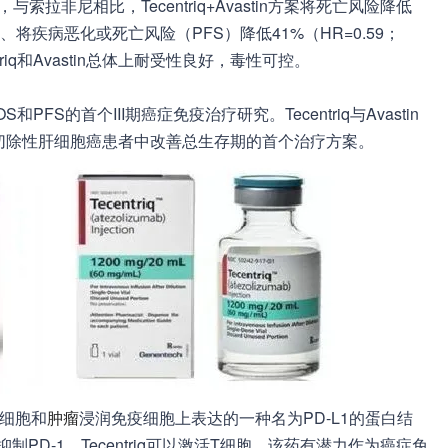
表明，与索拉非尼相比，Tecentriq+Avastin方案将死亡风险降低
.0006）、将疾病恶化或死亡风险（PFS）降低41%（HR=0.59；
centriq和Avastin总体上耐受性良好，毒性可控。
PFS的首个III期癌症免疫治疗研究。Tecentriq与Avastin
切除性肝细胞癌患者中改善总生存期的首个治疗方案。
瘤细胞和
肿瘤
浸润免疫细胞上表达的一种名为PD-L1的蛋白结
制PD-1，Tecentriq可以激活T细胞，该药有潜力作为癌症免