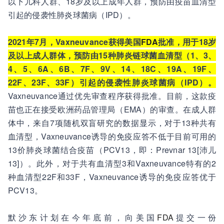
以下儿科人群、18岁及以上成年人群，预防由疫苗血清型
引起的侵袭性肺炎球菌病（IPD）。
2021年7月，Vaxneuvance获得美国
FDA
批准，用于18岁
及以上成人群体，预防由15种肺炎链球菌血清型（1、3、
4、5、6A、6B、7F、9V、14、18C、19A、19F、
22F、23F、33F）引起的侵袭性肺炎球菌病（IPD）。
Vaxneuvance通过优先审查程序获得批准。目前，这款疫
苗也正在接受欧洲药品管理局（EMA）的审查。在成人群
体中，来自7项随机双盲研究的数据显示，对于13种共有
血清型，Vaxneuvance诱导的免疫应答不低于目前可用的
13价肺炎球菌结合疫苗（PCV13，即：Prevnar 13[沛儿
13]）。此外，对于共有血清型3和Vaxneuvance特有的2
种血清型22F和33F，Vaxneuvance诱导的免疫应答优于
PCV13。
默沙东计划在今年底前，向美国
FDA
提交一份