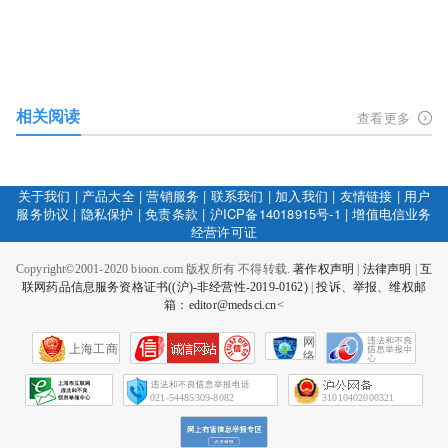
相关阅读
查看更多
关于我们
|
产品大全
|
营销服务
|
联系我们
|
加入我们
|
友情链接
|
用户
服务协议
|
隐私保护
|
免责条款
|
沪ICP备14018915号-1
|
增值电信业务
经营许可证
Copyright©2001-2020 bioon.com 版权所有 不得转载.
著作权声明
|
法律声明
|
互
联网药品信息服务资格证书((沪)-非经营性-2019-0162)
|
投诉、举报、维权邮
箱：editor@medsci.cn<
网
上海工商
络
社
会
征
021-54485309-8082
31010402000321
信
网