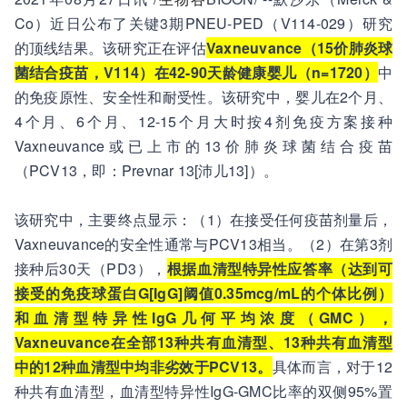
Co）近日公布了关键3期PNEU-PED（V114-029）研究
的顶线结果。该研究正在评估
Vaxneuvance（15价肺炎球
菌结合疫苗，V114）在42-90天龄健康婴儿（n=1720）
中
的免疫原性、安全性和耐受性。该研究中，婴儿在2个月、
4个月、6个月、12-15个月大时按4剂免疫方案接种
Vaxneuvance或已上市的13价肺炎球菌结合疫苗
（PCV13，即：Prevnar 13[沛儿13]）。
该研究中，主要终点显示：（1）在接受任何疫苗剂量后，
Vaxneuvance的安全性通常与PCV13相当。（2）在第3剂
接种后30天（PD3），
根据血清型特异性应答率（达到可
接受的免疫球蛋白G[IgG]阈值0.35mcg/mL的个体比例）
和血清型特异性IgG几何平均浓度（GMC），
Vaxneuvance在全部13种共有血清型、13种共有血清型
中的12种血清型中均非劣效于PCV13。
具体而言，对于12
种共有血清型，血清型特异性IgG-GMC比率的双侧95%置