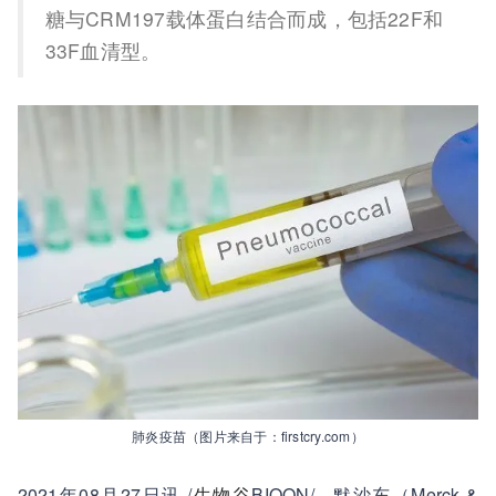
糖与CRM197载体蛋白结合而成，包括22F和
33F血清型。
肺炎疫苗（图片来自于：firstcry.com）
2021年08月27日讯 /
生物谷
BIOON/ --默沙东（Merck &