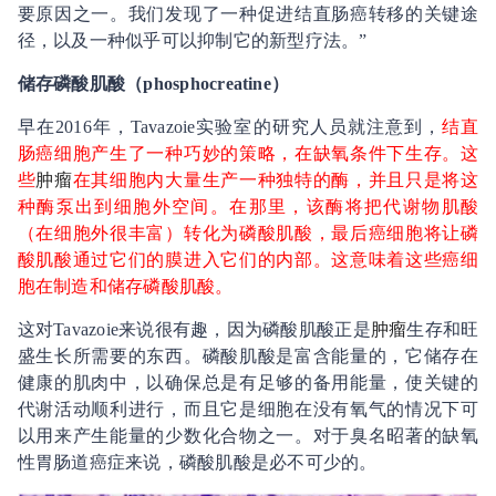
要原因之一。我们发现了一种促进结直肠癌转移的关键途
径，以及一种似乎可以抑制它的新型疗法。”
储存磷酸肌酸（phosphocreatine）
早在2016年，Tavazoie实验室的研究人员就注意到，
结直
肠癌细胞产生了一种巧妙的策略，在缺氧条件下生存。这
些
肿瘤
在其细胞内大量生产一种独特的酶，并且只是将这
种酶泵出到细胞外空间。在那里，该酶将把代谢物肌酸
（在细胞外很丰富）转化为磷酸肌酸，最后癌细胞将让磷
酸肌酸通过它们的膜进入它们的内部。这意味着这些癌细
胞在制造和储存磷酸肌酸。
这对Tavazoie来说很有趣，因为磷酸肌酸正是
肿瘤
生存和旺
盛生长所需要的东西。磷酸肌酸是富含能量的，它储存在
健康的肌肉中，以确保总是有足够的备用能量，使关键的
代谢活动顺利进行，而且它是细胞在没有氧气的情况下可
以用来产生能量的少数化合物之一。对于臭名昭著的缺氧
性胃肠道癌症来说，磷酸肌酸是必不可少的。