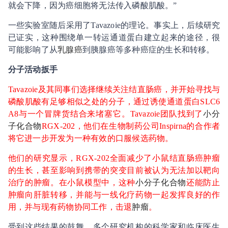
就会下降，因为癌细胞将无法传入磷酸肌酸。”
一些实验室随后采用了Tavazoie的理论。事实上，后续研究
已证实，这种围绕单一转运通道蛋白建立起来的途径，很
可能影响了从
乳腺癌
到胰腺癌等多种癌症的生长和转移。
分子活动扳手
Tavazoie及其同事们选择继续关注结直肠癌，并开始寻找与
磷酸肌酸有足够相似之处的分子，通过诱使通道蛋白SLC6
A8与一个冒牌货结合来堵塞它。Tavazoie团队找到了
小分
子化合物
RGX-202，他们在生物制药公司Inspirna的合作者
将它进一步开发为一种有效的口服候选药物。
他们的研究显示，RGX-202全面减少了小鼠结直肠癌肿瘤
的生长，甚至影响到携带的突变目前被认为无法加以靶向
治疗的肿瘤。在小鼠模型中，这种
小分子化合物
还能防止
肿瘤向肝脏转移，并能与一线化疗药物一起发挥良好的作
用，并与现有药物协同工作，击退
肿瘤
。
受到这些结果的鼓舞，多个研究机构的科学家和临床医生