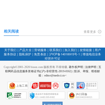
相关阅读
查看更多
关于我们
|
产品大全
|
营销服务
|
联系我们
|
加入我们
|
友情链接
|
用户
服务协议
|
隐私保护
|
免责条款
|
沪ICP备14018915号-1
|
增值电信业务
经营许可证
Copyright©2001-2020 bioon.com 版权所有 不得转载.
著作权声明
|
法律声明
|
互
联网药品信息服务资格证书((沪)-非经营性-2019-0162)
|
投诉、举报、维权邮
箱：editor@medsci.cn<
网
上海工商
络
社
会
征
021-54485309-8082
31010402000321
信
网