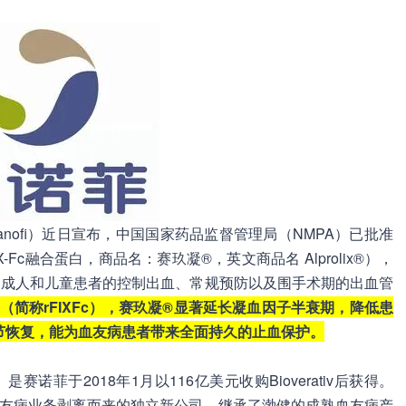
诺菲（Sanofi）近日宣布，中国国家药品监督管理局（NMPA）已批准
c融合蛋白，商品名：赛玖凝®，英文商品名 Alprolix®），
）成人和儿童患者的控制出血、常规预防以及围手术期的出血管
白（简称rFIXFc），赛玖凝®显著延长凝血因子半衰期，降低患
节恢复，能为血友病患者带来全面持久的止血保护。
Fc）是赛诺菲于2018年1月以116亿美元收购Bioverativ后获得。
年8月将其血友病业务剥离而来的独立新公司，继承了渤健的成熟血友病产