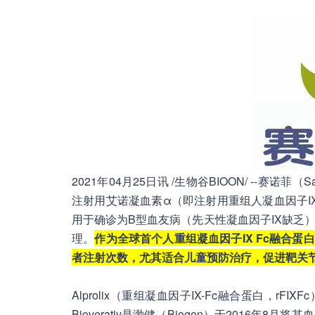
2021年04月25日讯 /生物谷BIOON/ --赛
注射用艾诺凝血素α（即注射用重组人凝血因子IX-F
用于确诊为B型血友病（先天性凝血因子IX缺乏
理。
作为全球首个人重组凝血因子IX Fc融合蛋
者注射次数，尤其适合儿童预防治疗，促进靶关
Alprolix（重组凝血因子IX-Fc融合蛋白，rFIX
Bioverativ是渤健（Biogen）于2016