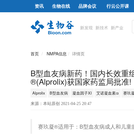
资讯
生物在线
品牌会议
行云公开课
首页
NMPA信息
详情页
B型血友病新药！国内长效重
®(Alprolix)获国家药监局批准!
Alprolix
B型血友病
凝血因子XI
艾诺凝血素α
赛玖
来源：本站原创 2021-04-25 20:47
赛玖凝®适用于：B型血友病成人和儿童