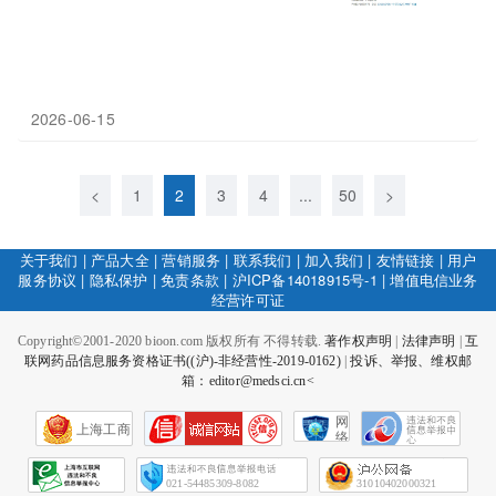
2026-06-15
<
1
2
3
4
...
50
>
关于我们
|
产品大全
|
营销服务
|
联系我们
|
加入我们
|
友情链接
|
用户
服务协议
|
隐私保护
|
免责条款
|
沪ICP备14018915号-1
|
增值电信业务
经营许可证
Copyright©2001-2020 bioon.com 版权所有 不得转载.
著作权声明
|
法律声明
|
互
联网药品信息服务资格证书((沪)-非经营性-2019-0162)
|
投诉、举报、维权邮
箱：editor@medsci.cn<
网
上海工商
络
社
会
征
021-54485309-8082
31010402000321