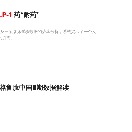
LP-1
药“耐药”
型及三项临床试验数据的荟萃分析，系统揭示了一个反
其升高。
格鲁肽中国Ⅲ期数据解读