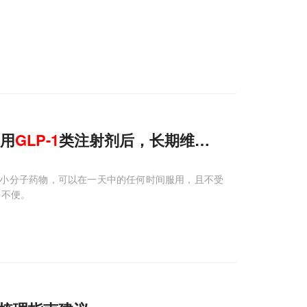
停用
GLP-1
类注射剂后，长期维持减肥效果
 作为口服小分子药物，可以在一天中的任何时间服用，且不受
多不便。