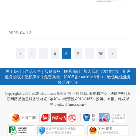
2026-04-13
<
1
...
4
5
6
...
50
>
关于我们
|
产品大全
|
营销服务
|
联系我们
|
加入我们
|
友情链接
|
用户
服务协议
|
隐私保护
|
免责条款
|
沪ICP备14018915号-1
|
增值电信业务
经营许可证
Copyright©2001-2020 bioon.com 版权所有 不得转载.
著作权声明
|
法律声明
|
互
联网药品信息服务资格证书((沪)-非经营性-2019-0162)
|
投诉、举报、维权邮
箱：editor@medsci.cn<
网
上海工商
络
社
会
征
021-54485309-8082
31010402000321