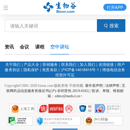
打开APP
搜索
资讯
会议
课程
空中讲坛
关于我们
|
产品大全
|
营销服务
|
联系我们
|
加入我们
|
友情链接
|
用户
服务协议
|
隐私保护
|
免责条款
|
沪ICP备14018915号-1
|
增值电信业务
经营许可证
Copyright©2001-2020 bioon.com 版权所有 不得转载.
著作权声明
|
法律声明
|
互
联网药品信息服务资格证书((沪)-非经营性-2019-0162)
|
投诉、举报、维权邮
箱：editor@medsci.cn<
网
上海工商
络
社
会
征
021-54485309-8082
31010402000321
信