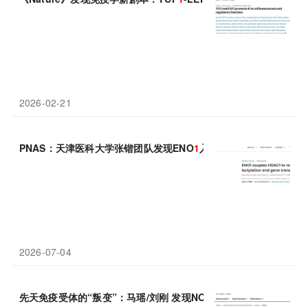
2026-02-21
PNAS：天津医科大学张锴团队发现ENO
1
入核耦合HDAC
1
通过局
2026-07-04
先天免疫受体的“叛变”：马瑶/刘刚 发现NOD
1
/2如何通过上调巨噬细