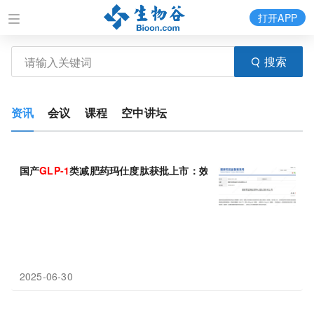
打开APP
搜索
资讯
会议
课程
空中讲坛
国产
GLP-1
类减肥药玛仕度肽获批上市：效果媲美司美格鲁肽，还
2025-06-30