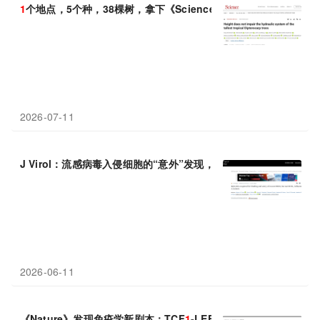
1
个地点，5个种，38棵树，拿下《Science》封面
2026-07-11
J Virol：流感病毒入侵细胞的“意外”发现，H3N2和H
1
N
1
走的是两
2026-06-11
《Nature》发现免疫学新剧本：TCF
1
-LEF
1
跨界掌管B细胞“青春