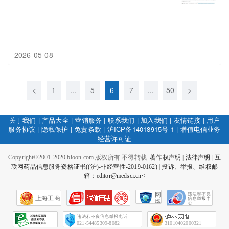
2026-05-08
<
1
...
5
6
7
...
50
>
关于我们
|
产品大全
|
营销服务
|
联系我们
|
加入我们
|
友情链接
|
用户
服务协议
|
隐私保护
|
免责条款
|
沪ICP备14018915号-1
|
增值电信业务
经营许可证
Copyright©2001-2020 bioon.com 版权所有 不得转载.
著作权声明
|
法律声明
|
互
联网药品信息服务资格证书((沪)-非经营性-2019-0162)
|
投诉、举报、维权邮
箱：editor@medsci.cn<
网
上海工商
络
社
会
征
021-54485309-8082
31010402000321