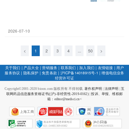
2026-07-10
<
1
2
3
4
...
50
>
关于我们
|
产品大全
|
营销服务
|
联系我们
|
加入我们
|
友情链接
|
用户
服务协议
|
隐私保护
|
免责条款
|
沪ICP备14018915号-1
|
增值电信业务
经营许可证
Copyright©2001-2020 bioon.com 版权所有 不得转载.
著作权声明
|
法律声明
|
互
联网药品信息服务资格证书((沪)-非经营性-2019-0162)
|
投诉、举报、维权邮
箱：editor@medsci.cn<
网
上海工商
络
社
会
征
021-54485309-8082
31010402000321