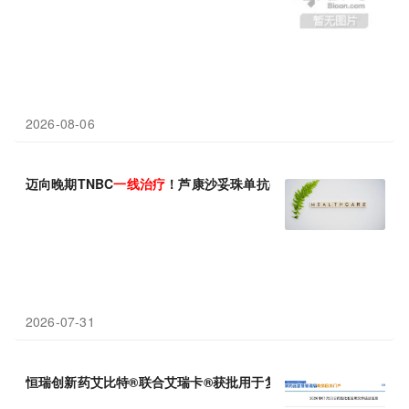
2026-08-06
迈向晚期TNBC
一线
治疗
！芦康沙妥珠单抗(sac-TMT)第六项NDA
2026-07-31
恒瑞创新药艾比特®联合艾瑞卡®获批用于复发或转移性宫颈癌
一线