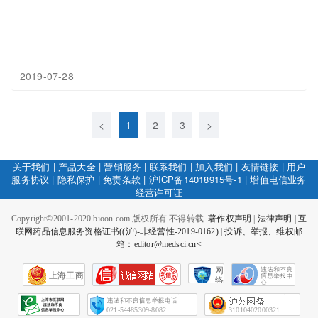
2019-07-28
<
1
2
3
>
关于我们
|
产品大全
|
营销服务
|
联系我们
|
加入我们
|
友情链接
|
用户
服务协议
|
隐私保护
|
免责条款
|
沪ICP备14018915号-1
|
增值电信业务
经营许可证
Copyright©2001-2020 bioon.com 版权所有 不得转载.
著作权声明
|
法律声明
|
互
联网药品信息服务资格证书((沪)-非经营性-2019-0162)
|
投诉、举报、维权邮
箱：editor@medsci.cn<
网
上海工商
络
社
会
征
021-54485309-8082
31010402000321