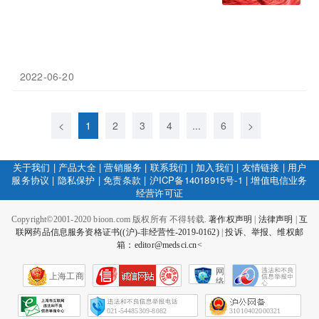
2022-06-20
<
1
2
3
4
...
6
>
关于我们
|
产品大全
|
营销服务
|
联系我们
|
加入我们
|
友情链接
|
用户
服务协议
|
隐私保护
|
免责条款
|
沪ICP备14018915号-1
|
增值电信业务
经营许可证
Copyright©2001-2020 bioon.com 版权所有 不得转载.
著作权声明
|
法律声明
|
互
联网药品信息服务资格证书((沪)-非经营性-2019-0162)
|
投诉、举报、维权邮
箱：editor@medsci.cn<
网
上海工商
络
社
会
征
021-54485309-8082
31010402000321