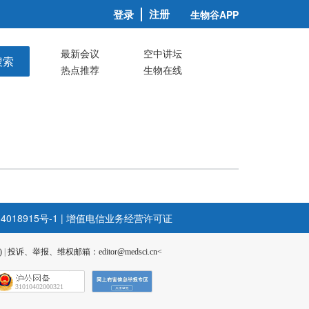
注册
登录
生物谷APP
最新会议
空中讲坛
搜索
热点推荐
生物在线
4018915号-1
|
增值电信业务经营许可证
)
|
投诉、举报、维权邮箱：editor@medsci.cn<
31010402000321