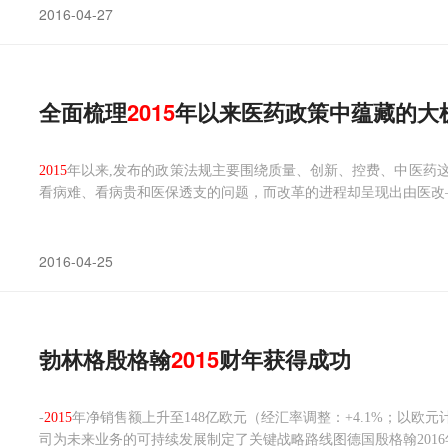
2016-04-27
全面梳理
2015
年以来医药政策中蕴藏的大
2015
年以来,发布的政策法规主要围绕质量、创新、控费、中医药
看病难、看病贵和医保透支的问题，而改革的进程却呈现出由医改
2016-04-25
勃林格殷格翰
2015
财年获得成功
-
2015
年净销售额上升至148亿欧元（经汇率调整：+4.1%；以欧元计
司为未来业务的可持续发展制定了关键战略路线图德国殷格翰2016年4月