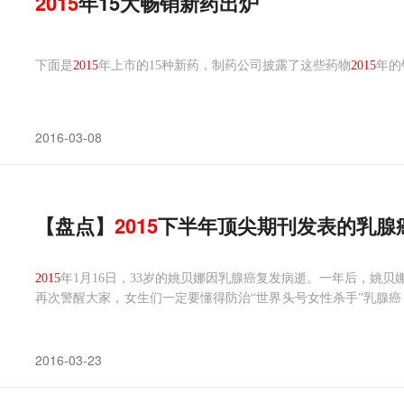
2015
年15大畅销新药出炉
下面是
2015
年上市的15种新药，制药公司披露了这些药物
2015
年的
2016-03-08
【盘点】
2015
下半年顶尖期刊发表的乳腺
2015
年1月16日，33岁的姚贝娜因乳腺癌复发病逝。一年后，姚
再次警醒大家，女生们一定要懂得防治“世界头号女性杀手”乳腺
nce等顶尖期刊上发表的乳腺癌重磅研究。
2016-03-23