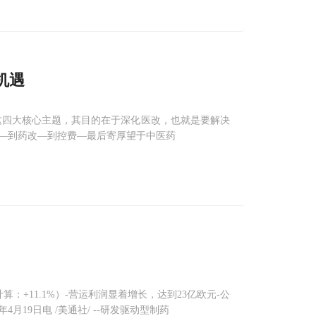
机遇
这四大核心主题，其目的在于深化医改，也就是要解决
—到药改—到控费—最后寄厚望于中医药
算：+11.1%）-营运利润显着增长，达到23亿欧元-公
19日电 /美通社/ --研发驱动型制药