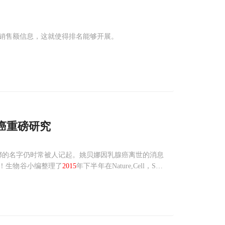
销售额信息，这就使得排名能够开展。
癌重磅研究
贝娜的名字仍时常被人记起。姚贝娜因乳腺癌离世的消息
癌！生物谷小编整理了
2015
年下半年在Nature,Cell，Scie