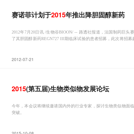
赛诺菲计划于
2015
年推出降胆固醇新药
2012年7月20日讯 /生物谷BIOON/ -- 路透社报道，法国制药巨头
了其胆固醇新药REGN727 III期临床试验的患者招募，此次将招
些时期获批。 REGN727是一种注射型药物，通过阻断PCSK9发挥
2012-07-21
2015
(第五届)生物类似物发展论坛
今年，本会议将继续邀请国内外的行业专家，探讨生物类似物面
突破。
2015-10-08