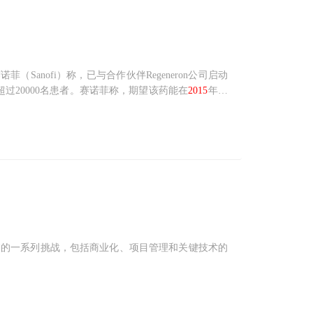
赛诺菲（Sanofi）称，已与合作伙伴Regeneron公司启动
募超过20000名患者。赛诺菲称，期望该药能在
2015
年晚
作用。
临的一系列挑战，包括商业化、项目管理和关键技术的