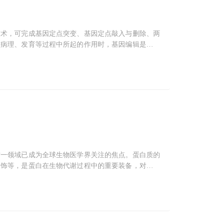
技术，可完成基因定点突变、基因定点敲入与删除、两
、病理、发育等过程中所起的作用时，基因编辑是非常
不少应用中CRISPR/Cas9方法迅速崛起
这一领域已成为全球生物医学界关注的焦点。蛋白质的
修饰等，是蛋白在生物代谢过程中的重要装备，对研究
蛋白质就是在各种活动中直接上阵的"大兵"。它们可
、能量代谢等不同"战场"，蛋白质需要配备上不同的武
的修饰对于蛋白降解也非常重要，从而保证生命活动的