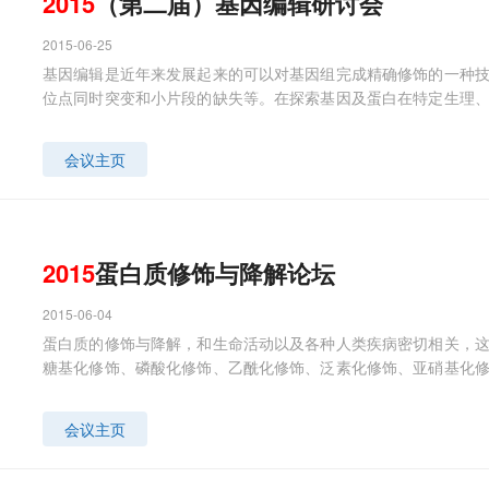
2015
（第二届）基因编辑研讨会
2015-06-25
基因编辑是近年来发展起来的可以对基因组完成精确修饰的一种
位点同时突变和小片段的缺失等。在探索基因及蛋白在特定生理
重要的工具。CRISPR/Cas9系统是最新发展起来的基因编辑技术，在
会议主页
2015
蛋白质修饰与降解论坛
2015-06-04
蛋白质的修饰与降解，和生命活动以及各种人类疾病密切相关，
糖基化修饰、磷酸化修饰、乙酰化修饰、泛素化修饰、亚硝基化
疾病具有重要意义。如果说基因是指挥生命运行的核心机构，那么
不是 "赤手空拳"，必须得经过"修饰"，也就是说，针对信号传导
会议主页
器装备，即在蛋白质大分子上嫁接一个化学基团。蛋白质的正确
正常循环