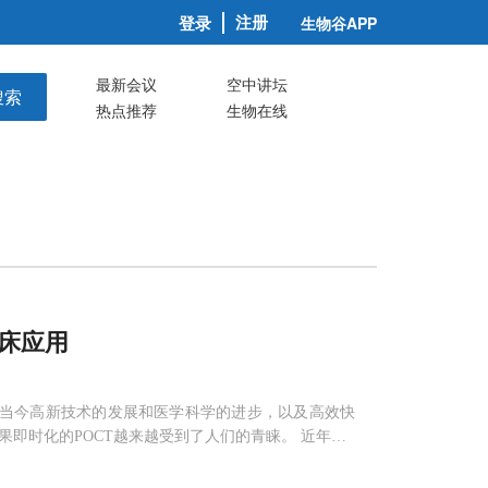
注册
登录
生物谷APP
最新会议
空中讲坛
搜索
热点推荐
生物在线
床应用
的新领域。由于当今高新技术的发展和医学科学的进步，以及高效快
即时化的POCT越来越受到了人们的青睐。 近年来P
即时准确的特点，顺应了当下高效率、快节奏的工作方
断行业增长最为迅速的细分领域