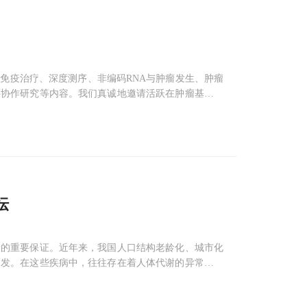
免疫治疗、深度测序、非编码RNA与肿瘤发生、肿瘤
科协作研究等内容。我们真诚地邀请活跃在肿瘤基础和
中的最新突破性理论和技术上的进展
坛
康的重要保证。近年来，我国人口结构老龄化、城市化
高发。在这些疾病中，往往存在着人体代谢的异常。在
谢问题。比如代谢性疾病的线粒体如何参与能量代谢，
行大量的研究