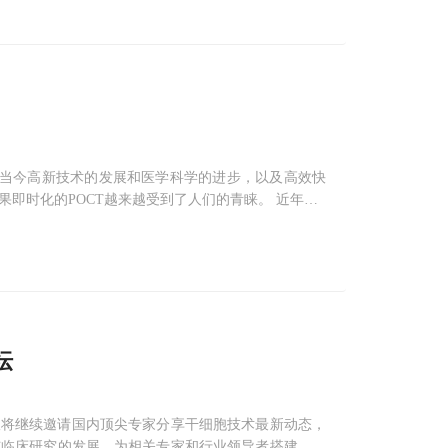
的新领域。由于当今高新技术的发展和医学科学的进步，以及高效快
即时化的POCT越来越受到了人们的青睐。 近年来P
即时准确的特点，顺应了当下高效率、快节奏的工作方
断行业增长最为迅速的细分领域。
坛
会议将继续邀请国内顶尖专家分享干细胞技术最新动态，
与临床研究的发展，为相关专家和行业领导者搭建一个