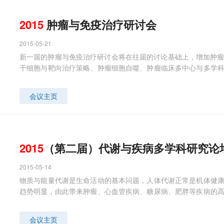
2015
肿瘤与免疫治疗研讨会
2015-05-21
新一届的肿瘤与免疫治疗研讨会将在往届的讨论基础上，增加肿瘤
干细胞与靶向治疗策略、肿瘤细胞自噬、肿瘤临床多中心与多学
转化医学研究第一线的科学和临床工作者与会，见证肿瘤研究领域
会议主页
2015
（第二届）代谢与疾病多学科研究论
2015-05-14
物质与能量代谢是生命活动的基本问题，人体代谢正常是机体健
趋势明显，由此带来肿瘤、心血管疾病、糖尿病、肥胖等疾病的
这些疾病的发生与发展机制中，仍然存在大量悬而未决的机体代
细胞信号转导与细胞代谢有怎样的关系等，需要多学科相互协作进
会议主页