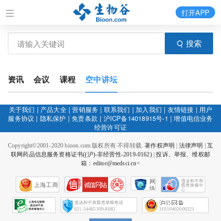
打开APP
搜索
资讯
会议
课程
空中讲坛
关于我们
|
产品大全
|
营销服务
|
联系我们
|
加入我们
|
友情链接
|
用户
服务协议
|
隐私保护
|
免责条款
|
沪ICP备14018915号-1
|
增值电信业务
经营许可证
Copyright©2001-2020 bioon.com 版权所有 不得转载.
著作权声明
|
法律声明
|
互
联网药品信息服务资格证书((沪)-非经营性-2019-0162)
|
投诉、举报、维权邮
箱：editor@medsci.cn<
网
上海工商
络
社
会
征
021-54485309-8082
31010402000321
信