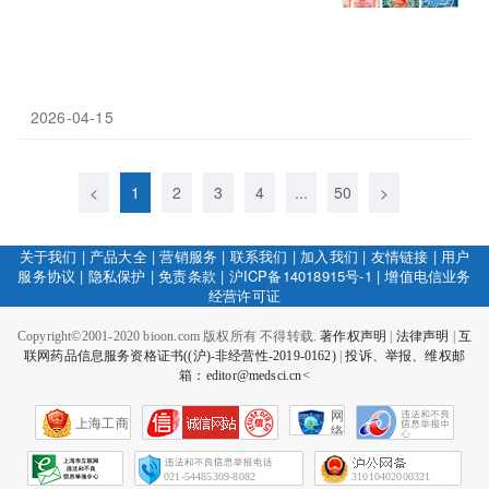
2026-04-15
<
1
2
3
4
...
50
>
关于我们
|
产品大全
|
营销服务
|
联系我们
|
加入我们
|
友情链接
|
用户
服务协议
|
隐私保护
|
免责条款
|
沪ICP备14018915号-1
|
增值电信业务
经营许可证
Copyright©2001-2020 bioon.com 版权所有 不得转载.
著作权声明
|
法律声明
|
互
联网药品信息服务资格证书((沪)-非经营性-2019-0162)
|
投诉、举报、维权邮
箱：editor@medsci.cn<
网
上海工商
络
社
会
征
021-54485309-8082
31010402000321