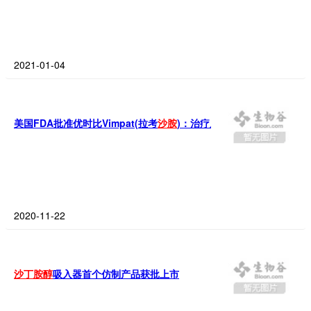
2021-01-04
美国FDA批准优时比Vimpat(拉考
沙
胺
)：治疗原发性全面强直阵挛癫痫发
2020-11-22
沙
丁
胺
醇
吸入器首个仿制产品获批上市