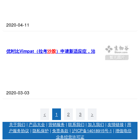
2020-04-11
优时比Vimpat（拉考
沙
胺
）申请新适应症，治疗强直阵挛性癫痫发作
2020-03-03
<
1
2
3
>
关于我们
|
产品大全
|
营销服务
|
联系我们
|
加入我们
|
友情链接
|
用
户服务协议
|
隐私保护
|
免责条款
|
沪ICP备14018915号-1
|
增值电信
业务经营许可证