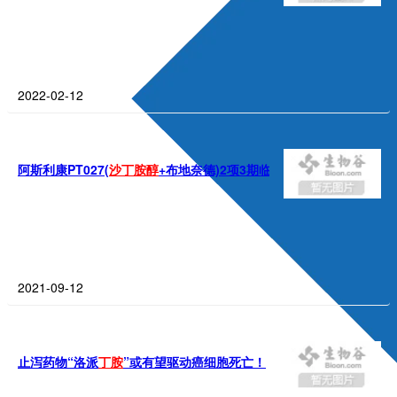
2022-02-12
阿斯利康PT027(
沙
丁
胺
醇
+布地奈德)2项3期临床成功：显著改善肺
2021-09-12
止泻药物“洛派
丁
胺
”或有望驱动癌细胞死亡！