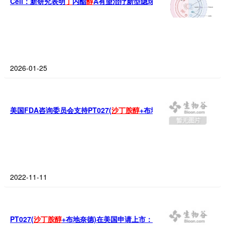
Cell：新研究表明
丁
内酯
醇
A有望治疗新型隐球菌感染
2026-01-25
美国FDA咨询委员会支持PT027(
沙
丁
胺
醇
2022-11-11
PT027(
沙
丁
胺
醇
+布地奈德)在美国申请上市：显著降低哮喘严重恶化