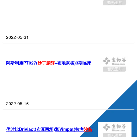
2022-05-31
阿斯利康PT027(
沙
丁
胺
醇
+布地奈德)3期临床：作为按需抢救药物，将
2022-05-16
优时比Briviact(布瓦西坦)和Vimpat(拉考
沙
胺
)获欧盟CHMP推荐批准