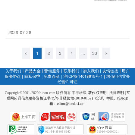
2026-07-28
<
1
2
3
4
...
33
>
关于我们
|
产品大全
|
营销服务
|
联系我们
|
加入我们
|
友情链接
|
用户
服务协议
|
隐私保护
|
免责条款
|
沪ICP备14018915号-1
|
增值电信业务
经营许可证
Copyright©2001-2020 bioon.com 版权所有 不得转载.
著作权声明
|
法律声明
|
互
联网药品信息服务资格证书((沪)-非经营性-2019-0162)
|
投诉、举报、维权邮
箱：editor@medsci.cn<
网
上海工商
络
社
会
征
021-54485309-8082
31010402000321