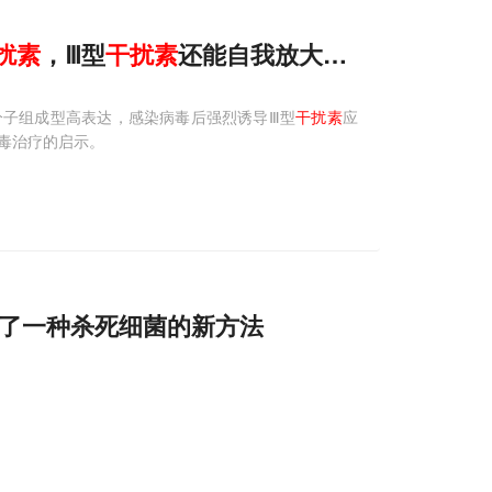
扰素
，Ⅲ型
干扰素
还能自我放大抗病毒！
分子组成型高表达，感染病毒后强烈诱导Ⅲ型
干扰素
应
毒治疗的启示。
示了一种杀死细菌的新方法