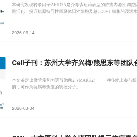
本研究发现转录因子ARID3A是介导该耐药表型的肿瘤内源性调控
胞活化，提升抗原特异性四聚体阳性细胞及总CD8+T 细胞的浸润
2026-06-14
Cell子刊：苏州大学齐兴梅/熊思东等团队
本文鉴定出微管亲和力调节激酶2（MARK2），一种传统上参与细
酶，可作为抗病毒免疫的调控分子。
2026-03-04