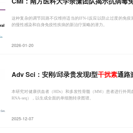
CMI：南方医科大学余潇团队揭示抗病毒
这种复杂的调节回路不仅维持适当的IFN-I反应以防止过度的免疫
的慢性感染和自身免疫性疾病的新治疗策略的潜力。
2026-01-20
Adv Sci：安刚/邱录贵发现I型
干扰素
通路
本研究对健康供血者（HDs）和多发性骨髓（MM）患者进行外周血
RNA-seq），以生成全面的单细胞转录图谱。
2025-12-07