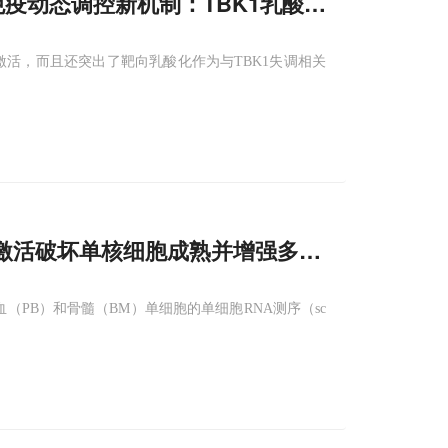
免疫动态调控新机制：TBK1乳酸化与去乳酸化
激活，而且还突出了靶向乳酸化作为与TBK1失调相关
激活破坏单核细胞成熟并增强多发性骨髓瘤中
（PB）和骨髓（BM）单细胞的单细胞RNA测序（sc