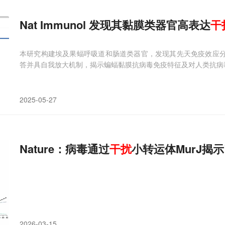
Nat Immunol 发现其黏膜类器官高表达
干
本研究构建埃及果蝠呼吸道和肠道类器官，发现其先天免疫效应
答并具自我放大机制，揭示蝙蝠黏膜抗病毒免疫特征及对人类抗病
2025-05-27
Nature：病毒通过
干扰
小转运体MurJ揭
2026-03-15