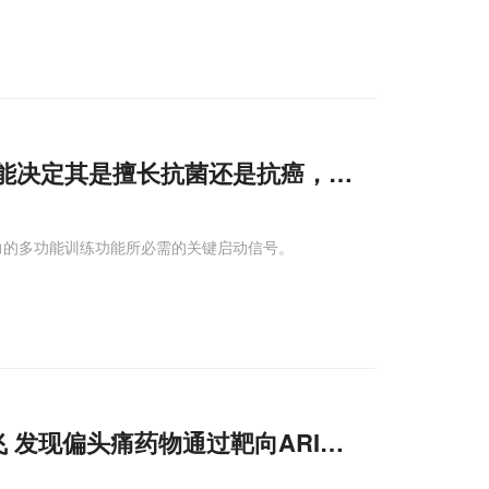
能决定其是擅长抗菌还是抗癌，为肺部免疫平
瘤潜力的多功能训练功能所必需的关键启动信号。
Adv Sci：老药新用：复旦大学张剑/朱一飞 发现偏头痛药物通过靶向ARID3A重启
干扰素