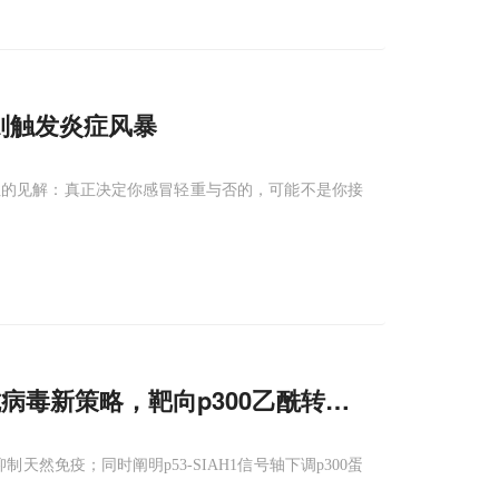
则触发炎症风暴
性的见解：真正决定你感冒轻重与否的，可能不是你接
抗病毒新策略，靶向p300乙酰转移酶活性可解除
天然免疫；同时阐明p53-SIAH1信号轴下调p300蛋