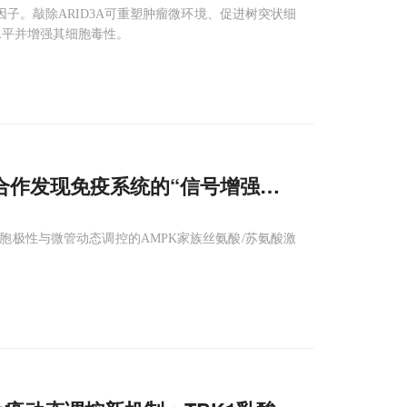
因子。敲除ARID3A可重塑肿瘤微环境、促进树突状细
水平并增强其细胞毒性。
合作发现免疫系统的“信号增强器”，激酶MARK
胞极性与微管动态调控的AMPK家族丝氨酸/苏氨酸激