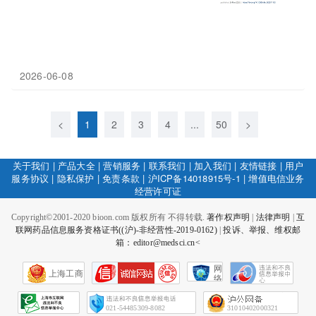
2026-06-08
<
1
2
3
4
...
50
>
关于我们
|
产品大全
|
营销服务
|
联系我们
|
加入我们
|
友情链接
|
用户
服务协议
|
隐私保护
|
免责条款
|
沪ICP备14018915号-1
|
增值电信业务
经营许可证
Copyright©2001-2020 bioon.com 版权所有 不得转载.
著作权声明
|
法律声明
|
互
联网药品信息服务资格证书((沪)-非经营性-2019-0162)
|
投诉、举报、维权邮
箱：editor@medsci.cn<
网
上海工商
络
社
会
征
021-54485309-8082
31010402000321