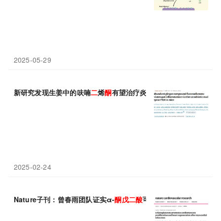
2025-05-29
新研究发现生姜中的呋喃
二
烯
酮
有望治疗炎症性肠病
2025-02-24
Nature子刊：曾春雨团队证实α-
酮
戊
二
酸
可促进心肌梗死后心脏再