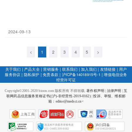
2024-09-13
<
1
2
3
4
5
>
关于我们
|
产品大全
|
营销服务
|
联系我们
|
加入我们
|
友情链接
|
用户
服务协议
|
隐私保护
|
免责条款
|
沪ICP备14018915号-1
|
增值电信业务
经营许可证
Copyright©2001-2020 bioon.com 版权所有 不得转载.
著作权声明
|
法律声明
|
互
联网药品信息服务资格证书((沪)-非经营性-2019-0162)
|
投诉、举报、维权邮
箱：editor@medsci.cn<
网
上海工商
络
社
会
征
021-54485309-8082
31010402000321