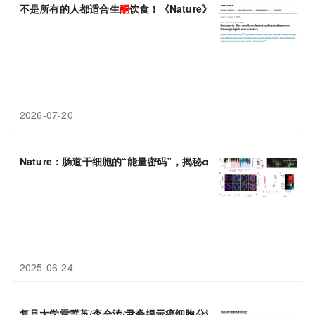
不是所有的人都适合生
酮
饮食！《Nature》揭示生
酮
饮食的“阴暗
2026-07-20
Nature：肠道干细胞的“能量密码”，揭秘α-
酮
戊
二
酸
如何决定细胞
2025-06-24
复旦大学雷群英/李金涛/尹淼揭示癌细胞分泌支链α-
酮
酸
“策反”巨