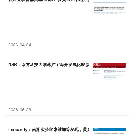
2026-04-24
NSR：南方科技大学蒋兴宇等开发氧化胺脂质纳米颗粒实现环
二
核
2026-06-29
Immunity：南湖实验室张维娜等发现，黄素腺嘌呤
二
核苷
酸
（FA