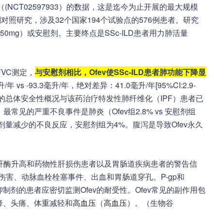
（(NCT02597933）的数据，这是迄今为止开展的最大规模
剂对照研究，涉及32个国家194个试验点的576例患者。研究
50mg）或安慰剂。主要终点是SSc-ILD患者用力肺活量
VC测定，
与安慰剂相比，Ofev使SSc-ILD患者肺功能下降显
 vs -93.3毫升/年，绝对差异：41.0毫升/年[95%CI:2.9-
组观察到的总体安全性概况与该药治疗特发性肺纤维化（IPF）患者已
常见的严重不良事件是肺炎（Ofev组2.8% vs 安慰剂组
久性剂量减少的不良反应，安慰剂组为4%。腹泻是导致Ofev永久
、肝酶升高和药物性肝损伤患者以及胃肠道疾病患者的警告信
儿伤害、动脉血栓栓塞事件、出血和胃肠道穿孔。P-gp和
抑制剂的患者应密切监测Ofev的耐受性。Ofev常见的副作用包
降、头痛、体重减轻和
高血压
（
高血压
）。（生物谷