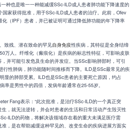
一种也是唯一一种能减缓SSc-ILD成人患者肺功能下降速度的
国家获得批准，用于SSc-ILD成人患者的治疗。此前，Ofev
维化（IPF）患者，并已被证明可通过降低肺功能的年下降率
。
容、致残、潜在致命的罕见
自身免疫
性疾病，其特征是全身结缔
50万人。纤维化（瘢痕化）是疾病的标志性特征，可影响皮肤
，并可能引发危及生命的并发症。当SSc影响肺部时，可引
一种进行性肺病，肺功能随时间推移而下降。ILD是SSc最常见的疾
明显的肺部受累。ILD也是SSc患者的主要死亡原因，约占
的发病率是男性中的四倍，发病年龄通常在25-55岁。
r Fang表示：“此次批准，是治疗SSc-ILD的一个真正突
发生，就无法逆转，并会对患者的生活和日常活动产生毁灭性
Sc-ILD的药物，将解决该领域存在着的重大未满足医疗需
批准，是在帮助减缓这种罕见的、改变生命的疾病进展方面实