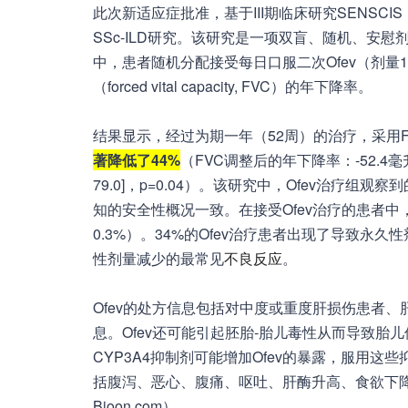
此次新适应症批准，基于III期临床研究SENSCIS
SSc-ILD研究。该研究是一项双盲、随机、安慰
中，患者随机分配接受每日口服二次Ofev（剂量1
（forced vital capacity, FVC）的年下降率。
结果显示，经过为期一年（52周）的治疗，采用F
著降低了44%
（FVC调整后的年下降率：-52.4毫升/年
79.0]，p=0.04）。该研究中，Ofev治疗
知的安全性概况一致。在接受Ofev治疗的患者中，最
0.3%）。34%的Ofev治疗患者出现了导致永
性剂量减少的最常见
不良反应
。
Ofev的处方信息包括对中度或重度肝损伤患者
息。Ofev还可能引起胚胎-胎儿毒性从而导致胎
CYP3A4抑制剂可能增加Ofev的暴露，服用这些
括腹泻、恶心、腹痛、呕吐、肝酶升高、食欲下
Bioon.com）