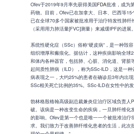
Ofev于2019年9月率先获得美国
FDA
批准，成为第
药物。目前，Ofev已在加拿大、日本、巴西等15个
已在全球70多个国家被批准用于治疗特发性肺纤
（采用用力肺活量[FVC]测量）来减缓IPF的进展
系统性硬化症（SSc）俗称“硬皮病”，是一种毁
组织增厚和瘢痕化。据估计，这种疾病影响全球2
和体内各种器官，包括肺、心脏、消化道、肾脏等
起间质性肺病（ILD），称为SSc-ILD，这是
病表现之一，大约25%的患者在确诊后3年内出现
SSc相关死亡比例的35%。SSc-ILD在女性中
勃林格殷格翰高级副总裁兼炎症治疗区域负责人Pete
破。该病是一种改变生命的疾病，一旦肺纤维化
的影响。Ofev是第一个也是唯一一个被批准治疗S
求。我们致力于改善肺纤维化患者的生活，此次
现的一个里程碑。”