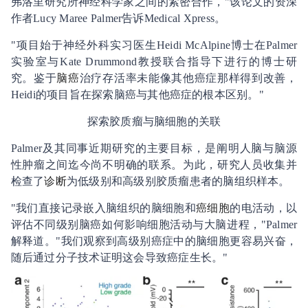
弗洛里研究所神经科学家之间的紧密合作，"该论文的资深
作者Lucy Maree Palmer告诉Medical Xpress。
"项目始于神经外科实习医生Heidi McAlpine博士在Palmer
实验室与Kate Drummond教授联合指导下进行的博士研
究。鉴于
脑癌
治疗存活率未能像其他癌症那样得到改善，
Heidi的项目旨在探索脑癌与其他癌症的根本区别。"
探索胶质瘤与脑细胞的关联
Palmer及其同事近期研究的主要目标，是阐明人脑与脑源
性肿瘤之间迄今尚不明确的联系。为此，研究人员收集并
检查了
诊断
为低级别和高级别胶质瘤患者的脑组织样本。
"我们直接记录嵌入脑组织的脑细胞和
癌细胞
的电活动，以
评估不同级别脑癌如何影响细胞活动与大脑进程，"Palmer
解释道。"我们观察到高级别癌症中的脑细胞更容易兴奋，
随后通过分子技术证明这会导致癌症生长。"