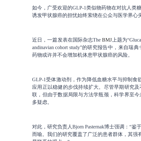
如今，广受欢迎的GLP-1类似物药物在对抗人
诱发甲状腺癌的担忧始终萦绕在公众与医学界心
近日，一篇发表在国际杂志The
BMJ
上题为“Glucagon-
andinavian cohort study”的研究
药物或许并不会增加机体患甲状腺癌的风险。
GLP-1受体激动剂，作为降低血糖水平与抑制
应用正以稳健的步伐持续扩大。尽管早期研究及
联，但由于数据局限与方法学瓶颈，科学界至今
多疑虑。
对此，研究负责人Bjorn Pasternak博士
而喻。我们的研究覆盖了广泛的患者群体，其强有