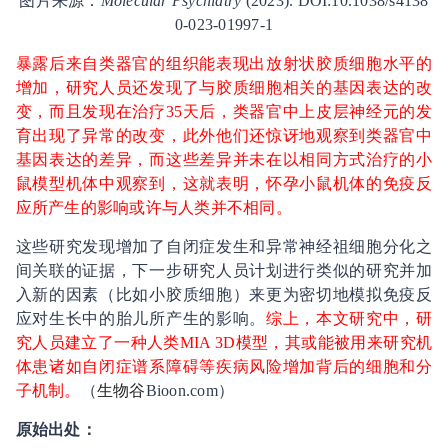
图片来源：
Molecular Psychiatry
(2023). DOI:10.1038/s4138
0-023-01997-1
暴露后来自类器官的组织能表现出放射状胶质细胞水平的
增加，研究人员还发现了与胶质细胞相关的基因表达的改
变，而且发现在治疗35天后，类器官中上皮层神经元的发
育出现了异常的改变，此外他们还惊讶地观察到类器官中
基因表达的差异，而这些差异并未在以相同方式治疗的小
鼠模型机体中观察到，这就表明，怀孕小鼠机体的免疫反
应所产生的影响或许与人类并不相同。
这些研究发现增加了自闭症发生和异常神经祖细胞分化之
间关联的证据，下一步研究人员计划进行类似的研究并加
入新的因素（比如小胶质细胞）来更为密切地模拟免疫反
应对生长中的胎儿所产生的影响。
综上，本文研究中，研
究人员建立了一种人类MIA 3D模型，其或能被用来研究机
体患诸如自闭症谱系障碍等疾病风险增加背后的细胞和分
子机制。
（
生物谷
Bioon.com）
原始出处：