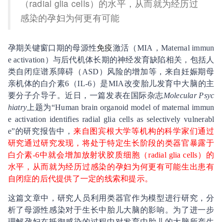
（radial glia cells）的水平，从而就为经历过
感染的孕妇为何更有可能
孕期关键窗口期的母源性
免疫
激活（MIA，Maternal immun
e activation）与后代机体长期的神经发育缺陷相关，包括人
类自闭症谱系障碍（ASD）风险的增加等，来自妊娠期母
亲机体的白介素6（IL-6）是MIA改变胎儿发育中大脑的主
要分子介导子。近日，一篇发表在国际杂志
Molecular Psyc
hiatry
上题为“Human brain organoid model of maternal immun
e activation identifies radial glia cells as selectively vulnerabl
e”的研究报告中，
来自图宾根大学等机构的科学家们通过
研究通过研究发现，将处于特定生长阶段的类器官暴露于
白介素-6中就会增加放射状胶质细胞（radial glia cells）的
水平，从而就为经历过感染的孕妇为何更有可能生出患有
自闭症的后代提供了一定的线索和提示。
这篇文章中，研究人员利用类器官作为模型进行研究，分
析了母源性感染对于生长中胎儿大脑的影响。为了进一步
理解孕妇在抵御感染的过程中对发育中胎儿的大脑所产生