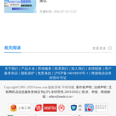
测试
开播时间: 2026-07-14 13:25
相关阅读
查看更多
关于我们
|
产品大全
|
营销服务
|
联系我们
|
加入我们
|
友情链接
|
用户
服务协议
|
隐私保护
|
免责条款
|
沪ICP备14018915号-1
|
增值电信业务
经营许可证
Copyright©2001-2020 bioon.com 版权所有 不得转载.
著作权声明
|
法律声明
|
互
联网药品信息服务资格证书((沪)-非经营性-2019-0162)
|
投诉、举报、维权邮
箱：editor@medsci.cn<
网
上海工商
络
社