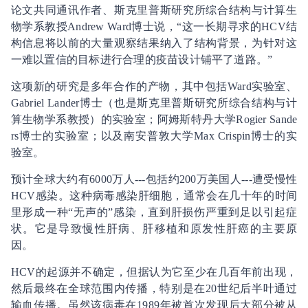
论文共同通讯作者、斯克里普斯研究所综合结构与计算生
物学系教授Andrew Ward博士说，“这一长期寻求的HCV结
构信息将以前的大量观察结果纳入了结构背景，为针对这
一难以置信的目标进行合理的疫苗设计铺平了道路。”
这项新的研究是多年合作的产物，其中包括Ward实验室、
Gabriel Lander博士（也是斯克里普斯研究所综合结构与计
算生物学系教授）的实验室；阿姆斯特丹大学Rogier Sande
rs博士的实验室；以及南安普敦大学Max Crispin博士的实
验室。
预计全球大约有6000万人---包括约200万美国人---遭受慢性
HCV感染。这种病毒感染肝细胞，通常会在几十年的时间
里形成一种“无声的”感染，直到肝损伤严重到足以引起症
状。它是导致慢性肝病、肝移植和原发性肝癌的主要原
因。
HCV的起源并不确定，但据认为它至少在几百年前出现，
然后最终在全球范围内传播，特别是在20世纪后半叶通过
输血传播。虽然该病毒在1989年被首次发现后大部分被从