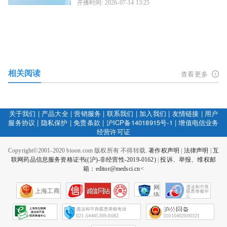
开播时间: 2026-07-14 13:25
相关阅读
查看更多
关于我们
|
产品大全
|
营销服务
|
联系我们
|
加入我们
|
友情链接
|
用户
服务协议
|
隐私保护
|
免责条款
|
沪ICP备14018915号-1
|
增值电信业务
经营许可证
Copyright©2001-2020 bioon.com 版权所有 不得转载.
著作权声明
|
法律声明
|
互
联网药品信息服务资格证书((沪)-非经营性-2019-0162)
|
投诉、举报、维权邮
箱：editor@medsci.cn<
网
上海工商
络
社
会
征
021-54485309-8082
31010402000321
信