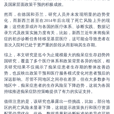
及国家层面政策干预的积极成效。
然而，在德国和芬兰，研究人员并未发现明显的趋势变
化，而新西兰甚至在2014年后出现了死亡风险上升的现
象；这些差异或许与各国的医疗体系、诊断实践、数据记
录方式及政策实施力度有关，比如，新西兰近年来将痴呆
症的初步诊断任务转移至基层医疗，这可能会导致患者在
首次入院时已处于更严重的阶段从而影响其生存期。
综上，本文研究是迄今为止规模最大的痴呆症生存趋势跨
国研究，覆盖了多个医疗体系和政策背景各异的地区，相
关研究结果不仅揭示了痴呆症患者生存期的整体改善趋
势，也反映出政策干预和医疗服务模式变化对患者预后的
深远影响。尽管不同地区之间存在差异，但在大多数参与
地区中，痴呆症患者的生存风险呈下降趋势，这就为各国
持续推进痴呆症防控策略提供了有力的实证支持。
值得注意的是，该研究也暴露出一些挑战，比如，部分地
区的死亡风险未显著下降，这就提示政策执行和医疗资源
配置仍需优化，此外，数据质量和诊断标准的差异也可能