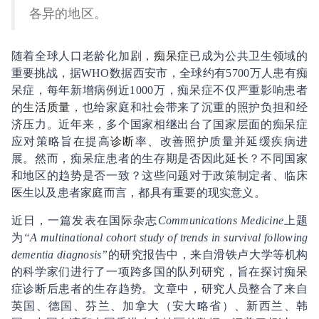
各异的地区。
随着全球人口老龄化加剧，
痴呆症
已成为公共卫生领域的
重要挑战，据WHO数据西安市，全球约有5700万人患有痴
呆症，每年新增病例近1000万，痴呆症不仅严重影响患者
的
生活质量
，也给家庭和社会带来了沉重的照护负担和经
济压力。近年来，多个国家相继出台了国家层面的痴呆症
应对策略旨在提高
诊断
率、改善照护质量并延缓疾病进
展。然而，痴呆症患者的生存期是否因此延长？不同国家
和地区的趋势是否一致？这些问题对于政策制定者、临床
医生以及患者家庭而言，都具有重要的现实意义。
近日，一篇发表在国际杂志
Communications Medicine
上题
为
“A multinational cohort study of trends in survival following
dementia diagnosis”
的研究报告中，来自滑铁卢大学等机构
的科学家们进行了一项跨多国的队列研究，旨在探讨痴呆
症诊断后患者的生存趋势。文章中，研究人员整合了来自
英国、德国、芬兰、加拿大（安大略省）、新西兰、韩