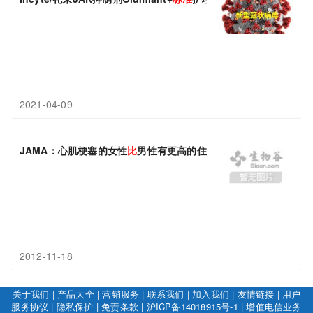
2021-04-09
JAMA：心肌梗塞的女性
比
男性有更高的住院
死亡率
2012-11-18
关于我们
|
产品大全
|
营销服务
|
联系我们
|
加入我们
|
友情链接
|
用户
服务协议
|
隐私保护
|
免责条款
|
沪ICP备14018915号-1
|
增值电信业务