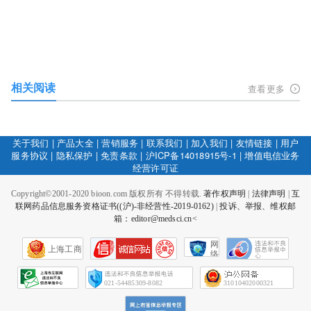
相关阅读
查看更多
关于我们
|
产品大全
|
营销服务
|
联系我们
|
加入我们
|
友情链接
|
用户
服务协议
|
隐私保护
|
免责条款
|
沪ICP备14018915号-1
|
增值电信业务
经营许可证
Copyright©2001-2020 bioon.com 版权所有 不得转载.
著作权声明
|
法律声明
|
互
联网药品信息服务资格证书((沪)-非经营性-2019-0162)
|
投诉、举报、维权邮
箱：editor@medsci.cn<
网
上海工商
络
社
会
征
021-54485309-8082
31010402000321
信
网