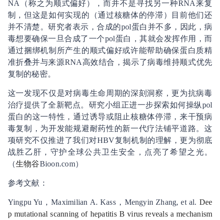
NA（称之为顺式偏好），而并不是寻找另一种RNA来复
制，但这是如何实现的（通过核糖体的停滞）目前他们还
并不清楚。研究者表示，合成的pol蛋白并不多，因此，病
毒想要确保一旦合成了一个pol蛋白，其就会发挥作用，而
通过捆绑机制所产生的顺式偏好或许能帮助确保蛋白质精
准折叠并与来源RNA高效结合，揭示了病毒维持顺式优先
复制的秘密。
这一发现不仅是对病毒生命周期的深刻洞察，更为抗病毒
治疗提供了全新靶点。研究小组正进一步探索如何操纵pol
蛋白的这一特性，通过诱导或阻止核糖体停滞，来干预病
毒复制，为开发能规避耐药性的新一代疗法铺平道路。这
项研究不仅推进了我们对HBV复制机制的理解，更为彻底
战胜乙肝，守护全球公共卫生安全，点亮了希望之光。
（
生物谷
Bioon.com）
参考文献：
Yingpu Yu，Maximilian A. Kass，Mengyin Zhang, et al.
Dee
p mutational scanning of hepatitis B virus reveals a mechanism