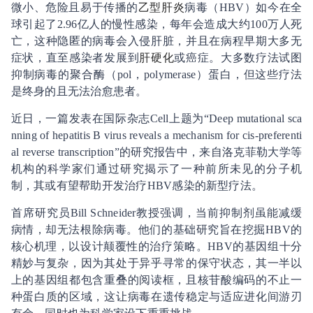
微小、危险且易于传播的
乙型肝炎
病毒（HBV）如今在全
球引起了2.96亿人的慢性感染，每年会造成大约100万人死
亡，这种隐匿的病毒会入侵肝脏，并且在病程早期大多无
症状，直至感染者发展到
肝硬化
或癌症。大多数疗法试图
抑制病毒的聚合酶（pol，polymerase）蛋白，但这些疗法
是终身的且无法治愈患者。
近日，一篇发表在国际杂志Cell上题为“Deep mutational sca
nning of hepatitis B virus reveals a mechanism for cis-preferenti
al reverse transcription”的研究报告中，来自洛克菲勒大学等
机构的科学家们通过研究揭示了一种前所未见的分子机
制，其或有望帮助开发治疗HBV感染的新型疗法。
首席研究员Bill Schneider教授强调，当前抑制剂虽能减缓
病情，却无法根除病毒。他们的基础研究旨在挖掘HBV的
核心机理，以设计颠覆性的治疗策略。HBV的基因组十分
精妙与复杂，因为其处于异乎寻常的保守状态，其一半以
上的基因组都包含重叠的阅读框，且核苷酸编码的不止一
种蛋白质的区域，这让病毒在遗传稳定与适应进化间游刃