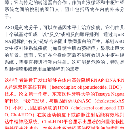
障；它与特定的转运蛋白合作，作为血液循环和中枢神经
系统之间的挑剔的看门人，阻止包括药物在内的外来分
子。
ASO是药物分子，可以在基因水平上治疗疾病。它们由几
十个碱基对组成，以“反义”或相反的顺序排列，通过与mR
NA靶标的“有义”链结合来阻止致病蛋白的产生。单链ASO
对中枢神经系统疾病（如脊髓性肌肉萎缩症）显示出巨大
的前景。然而，它们在全身给药后不能有效进入中枢神经
系统，需要直接进行鞘内注射。这可能是危险的，特别是
对腰椎畸形或使用血液稀释剂的患者。
这些作者最近开发出能够在体内高效降解RNA的DNA/RN
A异源双链寡核苷酸（heteroduplex oligonucleotide, HDO）
技术。论文第一作者、东京医科牙科大学的Tetsuya Nagata
解释说，“我们发现，与胆固醇偶联的ASO（cholesterol-AS
O）不同，胆固醇偶联的HDO（cholesterol conjugated HD
O, Chol-HDO）在实验动物皮下或静脉注射后能有效地到
达中枢神经系统。Chol-HDO平台显示出显著的剂量依赖性
靶基因表达减少，在所有中枢神经系统区域和细胞类型中