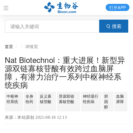
打开APP
搜索
首页
详情页
Nat Biotechnol：重大进展！新型异
源双链寡核苷酸有效跨过血脑屏
障，有潜力治疗一系列中枢神经系
统疾病
中枢神
全身
反义寡
异源双链
神经退行
胆
血脑
经系统
给药
核苷酸
寡核苷酸
性疾病
固
屏障
醇
来源：本站原创 2021-08-18 12:13