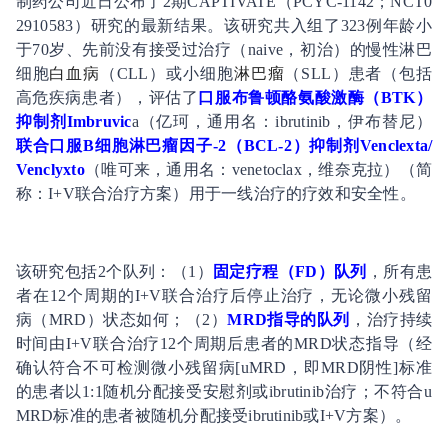
制药公司近日公布了2期CAPTIVATE（PCYC-1142；NCT0
2910583）研究的最新结果。该研究共入组了323例年龄小
于70岁、先前没有接受过治疗（naive，初治）的慢性淋巴
细胞
白血病
（CLL）或小细胞
淋巴瘤
（SLL）患者（包括
高危疾病患者），评估了
口服布鲁顿酪氨酸激酶（BTK）
抑制剂Imbruvic
a（亿珂，通用名：ibrutinib，伊布替尼）
联合口服B细胞淋巴瘤因子-2（BCL-2）抑制剂Venclexta/
Venclyxto
（唯可来，通用名：venetoclax，维奈克拉）（简
称：I+V联合治疗方案）用于一线治疗的疗效和安全性。
该研究包括2个队列：（1）
固定疗程（FD）队列
，所有患
者在12个周期的I+V联合治疗后停止治疗，无论微小残留
病（MRD）状态如何；（2）
MRD指导的队列
，治疗持续
时间由I+V联合治疗12个周期后患者的MRD状态指导（经
确认符合不可检测微小残留病[uMRD，即MRD阴性]标准
的患者以1:1随机分配接受安慰剂或ibrutinib治疗；不符合u
MRD标准的患者被随机分配接受ibrutinib或I+V方案）。