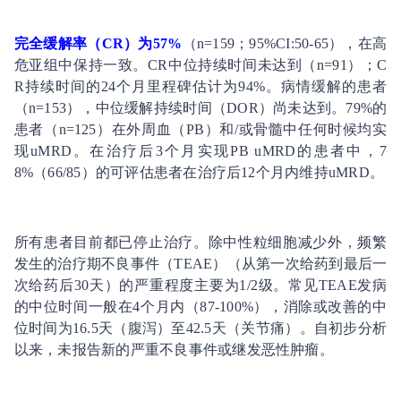
完全缓解率（CR）为57%
（n=159；95%CI:50-65），在高
危亚组中保持一致。CR中位持续时间未达到（n=91）；C
R持续时间的24个月里程碑估计为94%。病情缓解的患者
（n=153），中位缓解持续时间（DOR）尚未达到。79%的
患者（n=125）在外周血（PB）和/或骨髓中任何时候均实
现uMRD。在治疗后3个月实现PB uMRD的患者中，7
8%（66/85）的可评估患者在治疗后12个月内维持uMRD。
所有患者目前都已停止治疗。除中性粒细胞减少外，频繁
发生的治疗期不良事件（TEAE）（从第一次给药到最后一
次给药后30天）的严重程度主要为1/2级。常见TEAE发病
的中位时间一般在4个月内（87-100%），消除或改善的中
位时间为16.5天（腹泻）至42.5天（关节痛）。自初步分析
以来，未报告新的严重不良事件或继发恶性肿瘤。