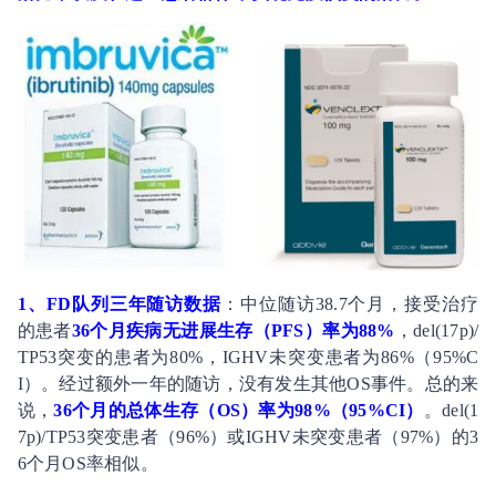
1、FD队列三年随访数据
：中位随访38.7个月，接受治疗
的患者
36个月疾病无进展生存（PFS）率为88%
，del(17p)/
TP53突变的患者为80%，IGHV未突变患者为86%（95%C
I）。经过额外一年的随访，没有发生其他OS事件。总的来
说，
36个月的总体生存（OS）率为98%（95%CI）
。del(1
7p)/TP53突变患者（96%）或IGHV未突变患者（97%）的3
6个月OS率相似。