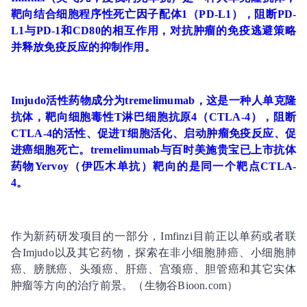
靶向结合细胞程序性死亡因子配体1（PD-L1），阻断PD-
L1与PD-1和CD80的相互作用，对抗肿瘤的免疫逃避策略
并释放免疫反应的抑制作用。
Imjudo活性药物成分为tremelimumab，这是一种人单克隆
抗体，靶向细胞毒性T淋巴细胞抗原4（CTLA-4），阻断
CTLA-4的活性、促进T细胞活化、启动
肿瘤免疫
反应、促
进癌细胞死亡。tremelimumab与百时美施贵宝已上市抗体
药物Yervoy（伊匹木单抗）靶向的是同一个靶点CTLA-
4。
作为新药研发项目的一部分，Imfinzi目前正以单药或者联
合Imjudo以及其它药物，探索在非小细胞肺癌、小细胞肺
癌、膀胱癌、头颈癌、肝癌、宫颈癌、胆管癌和其它实体
肿瘤等方向的治疗前景。（生物谷Bioon.com）