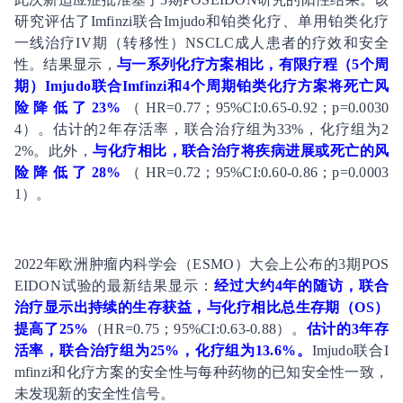
研究评估了Imfinzi联合Imjudo和铂类化疗、单用铂类化疗
一线治疗IV期（转移性）NSCLC成人患者的疗效和安全
性。结果显示，
与一系列化疗方案相比，有限疗程（5个周
期）Imjudo联合Imfinzi和4个周期铂类化疗方案将死亡风
险降低了23%
（HR=0.77；95%CI:0.65-0.92；p=0.0030
4）。估计的2年存活率，联合治疗组为33%，化疗组为2
2%。此外，
与化疗相比，联合治疗将疾病进展或死亡的风
险降低了28%
（HR=0.72；95%CI:0.60-0.86；p=0.0003
1）。
2022年欧洲肿瘤内科学会（ESMO）大会上公布的3期POS
EIDON试验的最新结果显示：
经过大约4年的随访，联合
治疗显示出持续的生存获益，与化疗相比总生存期（OS）
提高了25%
（HR=0.75；95%CI:0.63-0.88）。
估计的3年存
活率，联合治疗组为25%，化疗组为13.6%。
Imjudo联合I
mfinzi和化疗方案的安全性与每种药物的已知安全性一致，
未发现新的安全性信号。