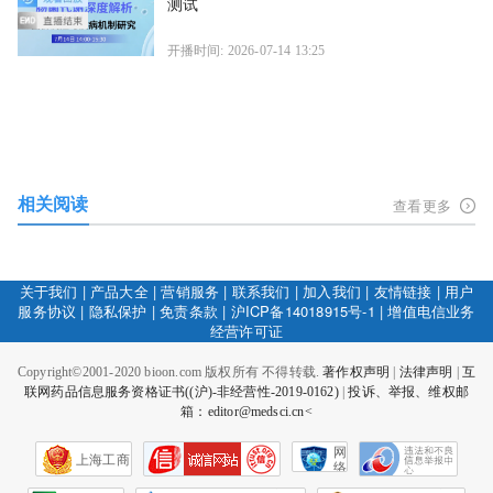
测试
开播时间: 2026-07-14 13:25
相关阅读
查看更多
关于我们
|
产品大全
|
营销服务
|
联系我们
|
加入我们
|
友情链接
|
用户
服务协议
|
隐私保护
|
免责条款
|
沪ICP备14018915号-1
|
增值电信业务
经营许可证
Copyright©2001-2020 bioon.com 版权所有 不得转载.
著作权声明
|
法律声明
|
互
联网药品信息服务资格证书((沪)-非经营性-2019-0162)
|
投诉、举报、维权邮
箱：editor@medsci.cn<
网
上海工商
络
社