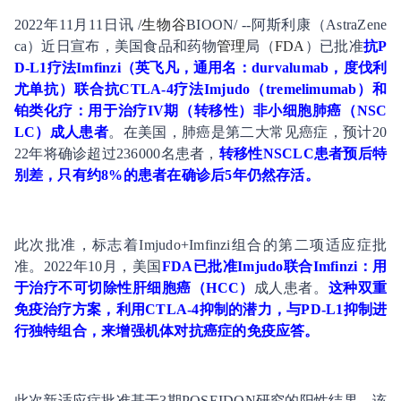
2022年11月11日讯 /
生物谷
BIOON/ --阿斯利康（AstraZene
ca）近日宣布，美国食品和药物
管理
局（
FDA
）已批准
抗P
D-L1疗法Imfinzi（英飞凡，通用名：durvalumab，度伐利
尤单抗）联合抗CTLA-4疗法Imjudo（tremelimumab）和
铂类化疗：用于治疗IV期（转移性）非小细胞
肺癌
（
NSC
LC
）成人患者
。在美国，肺癌是第二大常见癌症，预计20
22年将确诊超过236000名患者，
转移性NSCLC患者预后特
别差，只有约8%的患者在确诊后5年仍然存活。
此次批准，标志着Imjudo+Imfinzi组合的第二项适应症批
准。2022年10月，美国
FDA已批准Imjudo联合Imfinzi：用
于治疗不可切除性肝细胞癌（HCC）
成人患者。
这种双重
免疫
治疗方案，利用CTLA-4抑制的潜力，与PD-L1抑制进
行独特组合，来增强机体对抗癌症的免疫应答。
此次新适应症批准基于3期POSEIDON研究的阳性结果。该